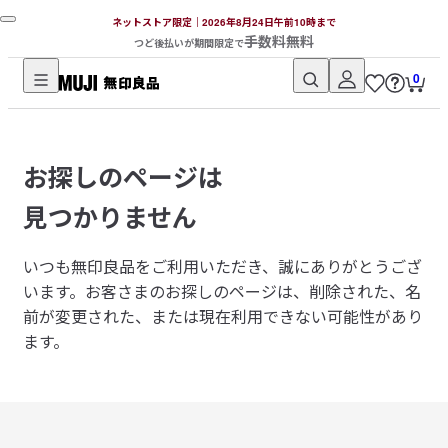
ネットストア限定｜2026年8月24日午前10時まで
手数料無料
つど後払いが期間限定で
0
無
印
良
お探しのページは
品
ネ
見つかりません
ッ
ト
いつも無印良品をご利用いただき、誠にありがとうござ
ス
います。
お客さまのお探しのページは、削除された、名
ト
前が変更された、または現在利用できない可能性があり
ア
ます。