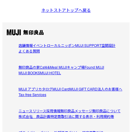
ネットストアトップへ戻る
店舗情報
イベント
ローカルニッポン
MUJI SUPPORT
空間設計
よくある質問
無印良品の家
Café&Meal MUJI
キャンプ場
Found MUJI
MUJI BOOKS
MUJI HOTEL
MUJI アプリ
カタログ
MUJI Card
MUJI GIFT CARD
法人のお客様へ
Tax-free Services
ニュースリリース
採用情報
無印良品メッセージ
無印良品について
株式会社 良品計画
特定商取引法に関する表示・利用規約等