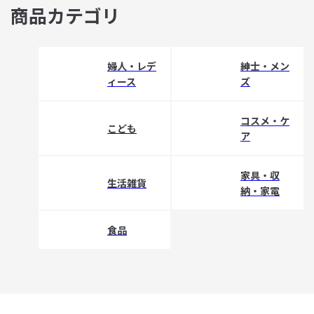
商品カテゴリ
婦人・レデ
紳士・メン
ィース
ズ
コスメ・ケ
こども
ア
家具・収
生活雑貨
納・家電
食品