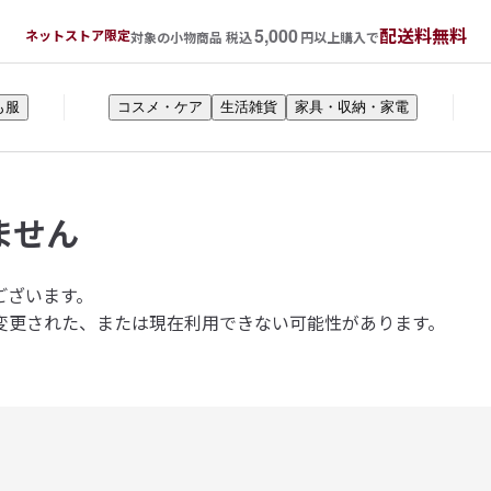
5,000
配送料無料
ネットストア限定
対象の小物商品 税込
円以上購入で
も服
コスメ・ケア
生活雑貨
家具・収納・家電
ません
ございます。
変更された、または現在利用できない可能性があります。