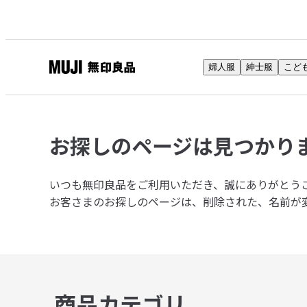
婦人服
紳士服
こど
無
印
良
品
お探しのページは
見つかり
ネ
ッ
ト
いつも無印良品をご利用いただき、誠にありがとう
ス
お客さまのお探しのページは、削除された、名前が
ト
ア
商品カテゴリ