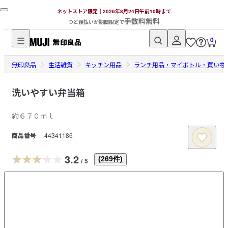
ネットストア限定｜2026年8月24日午前10時まで
手数料無料
つど後払いが期間限定で
0
無
無印良品
印
生活雑貨
キッチン用品
ランチ用品・マイボトル・買い物
良
品
洗いやすい弁当箱
ネ
約６７０ｍｌ
ッ
ト
商品番号
44341186
ス
ト
3.2
(
269
件)
/
5
ア