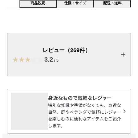
商品説明
仕様・サイズ
配送・送料
中味の盛り付けを潰さぬよう蓋に高さをつけました。蓋
を外して電子レンジ使用可能です。
レビュー（269件）
取扱説明書
（PDF：2.4MB）
3.2
/
5
受取手段
店舗受け取り可・コンビニ受け取り可
レビューを投稿する
身近なもので気軽なレジャー
カピバラ
特別な知識や準備がなくても、身近な
2026/07/20
自然、庭やベランダで気軽にレジャー
を楽しむのに便利なアイテムをご紹介
します。
横の部品が激弱
レンジに入れれるし大きさもいいんだけど、蓋がすぐ割れ