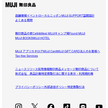
参考になった（1人）
ます。

結局4回くらい買い直し、今生きてる蓋は一つのみ。

たらちゃんぺ
全部サイドのところが割れます。ゴムで使ってますが漏れ
店舗情報
イベント
ローカルニッポン
MUJI SUPPORT
空間設計
2026/07/20
よくある質問
ることもあるから、ほんと困る

クリアがいいんだ！
サイズ的に使いやすかったから何度も買ったけど残念。

無印良品の家
Café&Meal MUJI
キャンプ場
Found MUJI
お弁当持参の際に別持ち、スチームお野菜や果物を別容器
MUJI BOOKS
MUJI HOTEL
参考になった（0人）
でタップリ持っていきたい時用に購入。タップリ持参なの
もうリピはしません。
で、大きい670ml sizeを選びました。フレッシュな野菜＆
MUJI アプリ
カタログ
MUJI Card
MUJI GIFT CARD
法人のお客様へ
こけもも
果物陣が、クリアなお弁当で映えます。いかにも、ヘルシ
Tax-free Services
2026/07/01
ー！お弁当のケースも、触れ込み通り洗い易く、蓋パッキ
ンも外してなんなく洗えます。パッキンが太くしっかりと
ニュースリリース
採用情報
無印良品メッセージ
無印良品について
蓋が壊れやすい
した仕様なのも安心。
株式会社 良品計画
特定商取引法に関する表示・利用規約等
食洗機にも入れられるし使いやすいんだけど、半年で蓋が
参考になった（4人）
壊れた。

プライバシーポリシー
外部送信ポリシー
特定商取引法
夫が無理やり閉めたのかと思い、再び購入。

注意しながら使いつつも3ヶ月で壊れた。

もう買わない
すべてのレビューを見る
閉じる