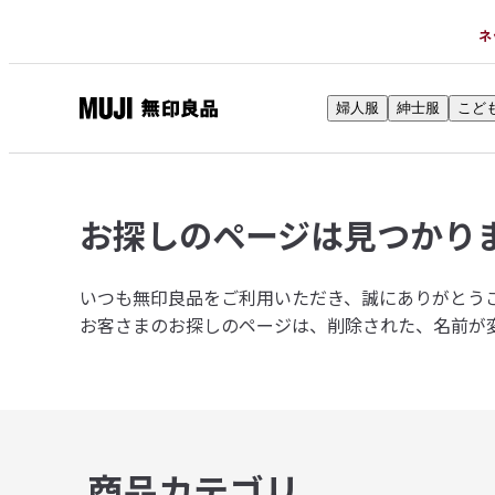
ネ
婦人服
紳士服
こど
無
印
良
品
お探しのページは
見つかり
ネ
ッ
ト
いつも無印良品をご利用いただき、誠にありがとう
ス
お客さまのお探しのページは、削除された、名前が
ト
ア
商品カテゴリ