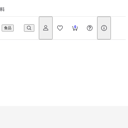
料
0
食品