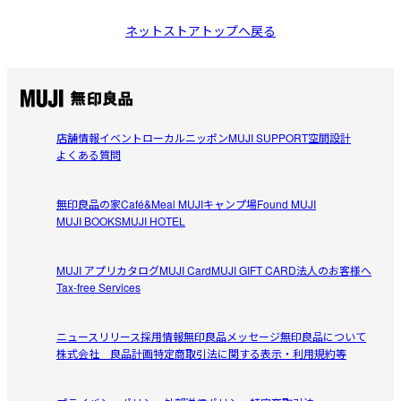
ネットストアトップへ戻る
店舗情報
イベント
ローカルニッポン
MUJI SUPPORT
空間設計
よくある質問
無印良品の家
Café&Meal MUJI
キャンプ場
Found MUJI
MUJI BOOKS
MUJI HOTEL
MUJI アプリ
カタログ
MUJI Card
MUJI GIFT CARD
法人のお客様へ
Tax-free Services
ニュースリリース
採用情報
無印良品メッセージ
無印良品について
株式会社 良品計画
特定商取引法に関する表示・利用規約等