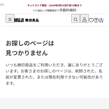
ネットストア限定｜2026年8月24日午前10時まで
手数料無料
つど後払いが期間限定で
0
無
印
良
お探しのページは
品
ネ
見つかりません
ッ
ト
いつも無印良品をご利用いただき、誠にありがとうござ
ス
います。
お客さまのお探しのページは、削除された、名
ト
前が変更された、または現在利用できない可能性があり
ア
ます。