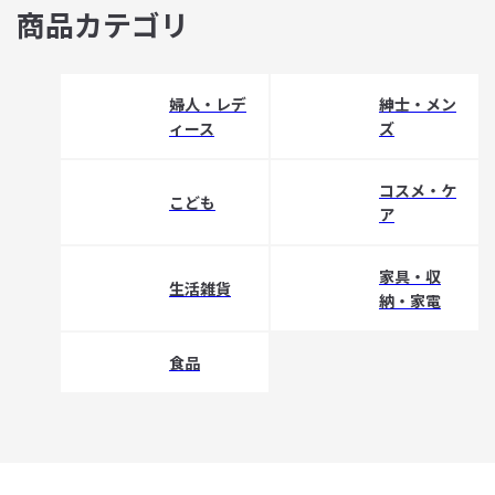
商品カテゴリ
婦人・レデ
紳士・メン
ィース
ズ
コスメ・ケ
こども
ア
家具・収
生活雑貨
納・家電
食品