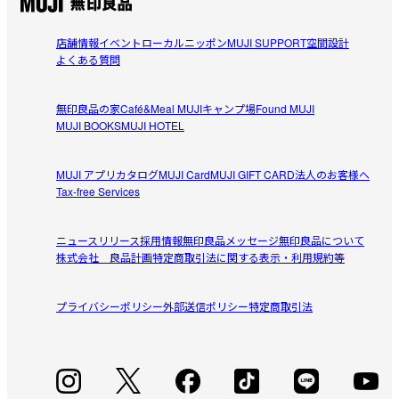
店舗情報
イベント
ローカルニッポン
MUJI SUPPORT
空間設計
yumiii
よくある質問
2026/06/21
無印良品の家
Café&Meal MUJI
キャンプ場
Found MUJI
買ってよかった！
MUJI BOOKS
MUJI HOTEL
化粧水をこちらに入れ替えて使っています。詰まることな
参考になった（0人）
く噴射されるので満足しています！
MUJI アプリ
カタログ
MUJI Card
MUJI GIFT CARD
法人のお客様へ
Tax-free Services
ここぴなつ
2026/06/16
ニュースリリース
採用情報
無印良品メッセージ
無印良品について
株式会社 良品計画
特定商取引法に関する表示・利用規約等
消毒液をいれてスプレー
猫が前足を怪我したので、病院でもらった消毒液を希釈し
プライバシーポリシー
参考になった（0人）
外部送信ポリシー
特定商取引法
てスプレーするのに使っています。スプレーボトルは100均
にもありますが、無印なら、品質がよいかなと、こちらを
かすみ
購入。シュッとスプレーがしっかりでき、満足です。
2026/05/04