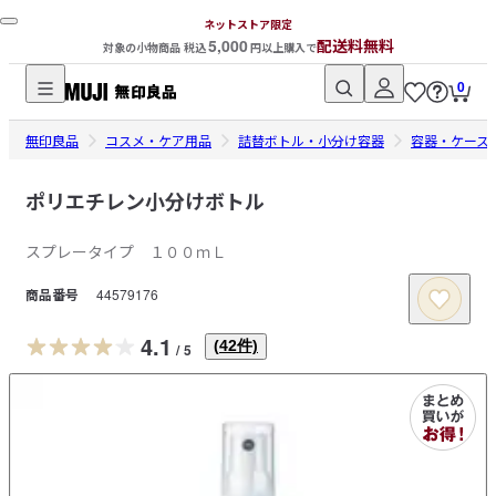
ネットストア限定
5,000
配送料無料
対象の小物商品 税込
円以上購入で
0
無
無印良品
印
コスメ・ケア用品
詰替ボトル・小分け容器
容器・ケース
良
品
ポリエチレン小分けボトル
ネ
スプレータイプ １００ｍＬ
ッ
ト
商品番号
44579176
ス
ト
4.1
(
42
件)
/
5
ア