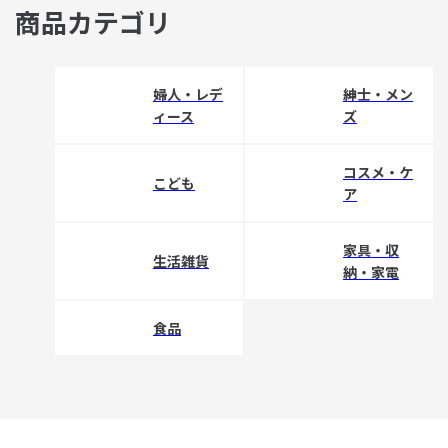
商品カテゴリ
婦人・レデ
紳士・メン
ィース
ズ
コスメ・ケ
こども
ア
家具・収
生活雑貨
納・家電
食品