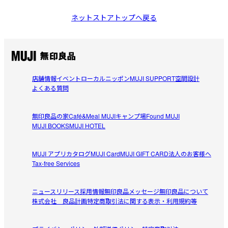
ネットストアトップへ戻る
店舗情報
イベント
ローカルニッポン
MUJI SUPPORT
空間設計
よくある質問
無印良品の家
Café&Meal MUJI
キャンプ場
Found MUJI
MUJI BOOKS
MUJI HOTEL
MUJI アプリ
カタログ
MUJI Card
MUJI GIFT CARD
法人のお客様へ
Tax-free Services
ニュースリリース
採用情報
無印良品メッセージ
無印良品について
株式会社 良品計画
特定商取引法に関する表示・利用規約等