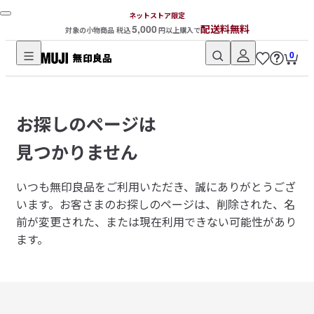
ネットストア限定
5,000
配送料無料
対象の小物商品 税込
円以上購入で
0
無
印
良
お探しのページは
品
ネ
見つかりません
ッ
ト
いつも無印良品をご利用いただき、誠にありがとうござ
ス
います。
お客さまのお探しのページは、削除された、名
ト
前が変更された、または現在利用できない可能性があり
ア
ます。