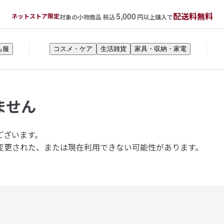
5,000
配送料無料
ネットストア限定
対象の小物商品 税込
円以上購入で
も服
コスメ・ケア
生活雑貨
家具・収納・家電
ません
ございます。
変更された、または現在利用できない可能性があります。