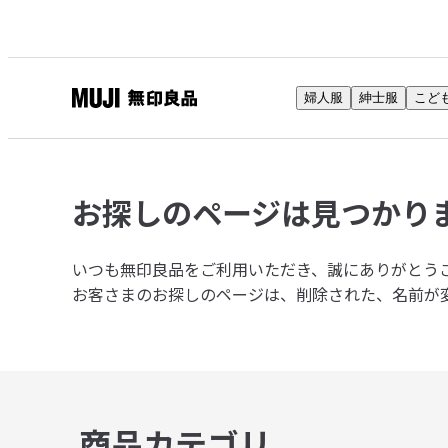
婦人服
紳士服
こど
無
印
良
品
お探しのページは
見つかり
ネ
ッ
ト
いつも無印良品をご利用いただき、誠にありがとう
ス
お客さまのお探しのページは、削除された、名前が
ト
ア
商品カテゴリ