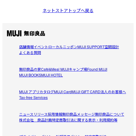
ネットストアトップへ戻る
店舗情報
イベント
ローカルニッポン
MUJI SUPPORT
空間設計
よくある質問
無印良品の家
Café&Meal MUJI
キャンプ場
Found MUJI
MUJI BOOKS
MUJI HOTEL
MUJI アプリ
カタログ
MUJI Card
MUJI GIFT CARD
法人のお客様へ
Tax-free Services
ニュースリリース
採用情報
無印良品メッセージ
無印良品について
株式会社 良品計画
特定商取引法に関する表示・利用規約等