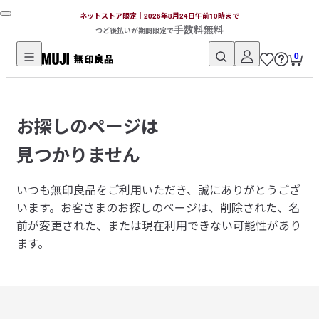
ネットストア限定｜2026年8月24日午前10時まで
手数料無料
つど後払いが期間限定で
0
無
印
良
お探しのページは
品
ネ
見つかりません
ッ
ト
いつも無印良品をご利用いただき、誠にありがとうござ
ス
います。
お客さまのお探しのページは、削除された、名
ト
前が変更された、または現在利用できない可能性があり
ア
ます。