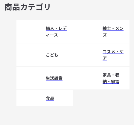
商品カテゴリ
婦人・レデ
紳士・メン
ィース
ズ
コスメ・ケ
こども
ア
家具・収
生活雑貨
納・家電
食品