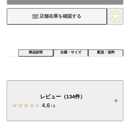
店舗在庫を確認する
商品説明
仕様・サイズ
配送・送料
長いリブ部分が、手首の上までしっかりカバーします。
手を保護しやすいよう、目を詰めて編み立てました。

柔らかくてつけ心地も良いです。

レビュー（134件）
手首の先には輪ゴムを入れず、着脱しやすくしていま
4.6
す。

/
5
サイズは女性でも指先が余ることなく使えるようにやや
小さめに調整しています。

レビューを投稿する
再生綿を約４０％使用しているため、綿かすが少し表面