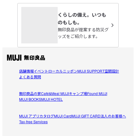
につきますが着色もせず生成りの素材感を活かしていま
す。
くらしの備え。いつも
jasmine11
のもしも。
2026/07/26
受取手段
店舗受け取り可・コンビニ受け取り可
無印良品が提案する防災グ
ッズをご紹介します。
災害ストック
今回、ストック用に購入してみました。災害用品に加えて
参考になった（0人）
安心です。3年間何も起きなければ、日常使いしてみます。
w.t
店舗情報
イベント
ローカルニッポン
MUJI SUPPORT
空間設計
2026/07/04
よくある質問
素晴らしい！
無印良品の家
Café&Meal MUJI
キャンプ場
Found MUJI
長袖の上にこちらの軍手を使用して草刈りをすると、肌が
MUJI BOOKS
MUJI HOTEL
参考になった（1人）
出ないため、肌荒れせずに助かります。柔らかい素材です
が、破れることなく耐久性もありました。
MUJI アプリ
カタログ
MUJI Card
MUJI GIFT CARD
法人のお客様へ
さか
Tax-free Services
2026/06/28