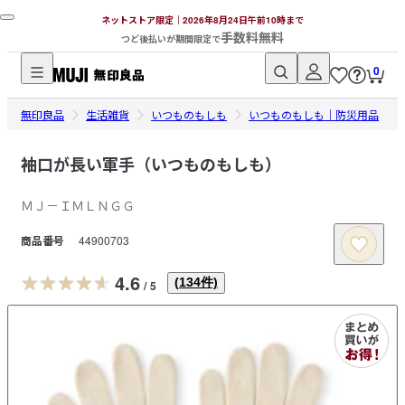
ネットストア限定｜2026年8月24日午前10時まで
手数料無料
つど後払いが期間限定で
0
無
無印良品
印
生活雑貨
いつものもしも
いつものもしも｜防災用品
良
品
袖口が長い軍手（いつものもしも）
ネ
ＭＪ－ＩＭＬＮＧＧ
ッ
ト
商品番号
44900703
ス
ト
4.6
(
134
件)
/
5
ア