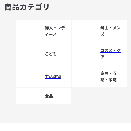
商品カテゴリ
婦人・レデ
紳士・メン
ィース
ズ
コスメ・ケ
こども
ア
家具・収
生活雑貨
納・家電
食品