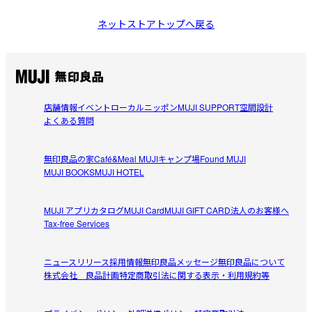
ネットストアトップへ戻る
店舗情報
イベント
ローカルニッポン
MUJI SUPPORT
空間設計
よくある質問
無印良品の家
Café&Meal MUJI
キャンプ場
Found MUJI
MUJI BOOKS
MUJI HOTEL
MUJI アプリ
カタログ
MUJI Card
MUJI GIFT CARD
法人のお客様へ
Tax-free Services
ニュースリリース
採用情報
無印良品メッセージ
無印良品について
株式会社 良品計画
特定商取引法に関する表示・利用規約等