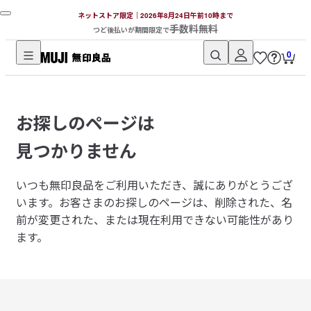
ネットストア限定｜2026年8月24日午前10時まで
手数料無料
つど後払いが期間限定で
0
無
印
良
お探しのページは
品
ネ
見つかりません
ッ
ト
いつも無印良品をご利用いただき、誠にありがとうござ
ス
います。
お客さまのお探しのページは、削除された、名
ト
前が変更された、または現在利用できない可能性があり
ア
ます。