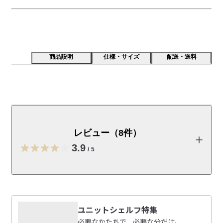
商品説明
仕様・サイズ
配送・送料
スチールユニットシェルフ用の追加セットです（ライト
グレー）。
レビュー（8件）
※奥行４１ｃｍタイプに連結できます。
3.9
/
5
組立説明書
（PDF：0.1MB）
レビューを投稿する
組立説明書
（PDF：1.3MB）
ユニットシェルフ特集
組立説明書
（PDF：1.1MB）
ユちゃん
必要なかたちで、必要な分だけ。