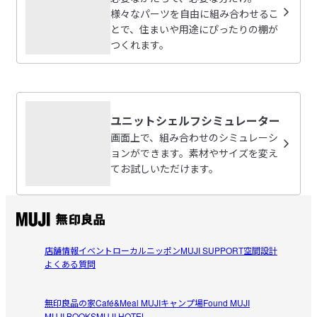
2026/06/01
様々なパーツを自由に組み合わせるこ
とで、住まいや用途にぴったりの棚が
組立説明書
（PDF：0.7MB）
つくれます。
2人での組み立てをおすすめします。
受取手段
店舗受け取り可・コンビニ受け取り不可
同じサイズのシェルフにくっつけるために購入。1人で組み
参考になった（0人）
一部店舗受け取り可能
受け取り可能店舗を見る
立てましたが前回シェルフを1人で組み立てていたこともあ
り、工程はそこまで難しくありませんでした。ただ、2人い
かすみん
ればもっとスムーズにできたと思います。
ユニットシェルフシミュレーター
2026/04/08
画面上で、組み合わせのシミュレーシ
ョンができます。素材やサイズを変え
色に注意
てお試しいただけます。
元々持っていたカラーがグレーだったことに気づかず、表
参考になった（1人）
記もないし、購入してしまいました…組み立てたら色がグ
レーとホワイトになってしまい、確認しなかった自分が悪
トリン
いとは思いますが、すごくショックでした。

2024/08/14
店舗情報
イベント
ローカルニッポン
MUJI SUPPORT
空間設計
安いものではないので、アプリでの追加パーツの見方、も
よくある質問
う少しわかりやすくしてほしかったです。
バランス良く組み立てるのが難しい
女性1人では組み立てにくかった。

無印良品の家
Café&Meal MUJI
キャンプ場
Found MUJI
参考になった（8人）
MUJI BOOKS
MUJI HOTEL