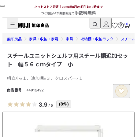
ネットストア限定｜2026年8月24日午前10時まで
手数料無料
つど後払いが期間限定で
0
無
無印良品
印
家具・収納・家電
家具
収納棚・収納ラック
スチール
良
品
スチールユニットシェルフ用スチール棚追加セッ
ネ
ト 幅５６ｃｍタイプ 小
ッ
ト
帆立小×１、追加棚×３、クロスバー×１
ス
商品番号
44912492
ト
ア
3.9
(
8
件)
/
5