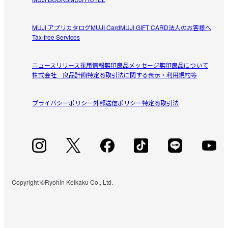
もう少し軽量で、棚も細かく設定できたら良い。

収納の事例も商品と一緒にいくつか掲載してほしい。
MUJI アプリ
カタログ
MUJI Card
MUJI GIFT CARD
法人のお客様へ
Tax-free Services
すべてのレビューを見る
閉じる
ニュースリリース
採用情報
無印良品メッセージ
無印良品について
株式会社 良品計画
特定商取引法に関する表示・利用規約等
プライバシーポリシー
外部送信ポリシー
特定商取引法
Copyright ©Ryohin Keikaku Co., Ltd.