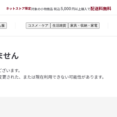
5,000
配送料無料
ネットストア限定
対象の小物商品 税込
円以上購入で
も服
コスメ・ケア
生活雑貨
家具・収納・家電
ません
ございます。
変更された、または現在利用できない可能性があります。