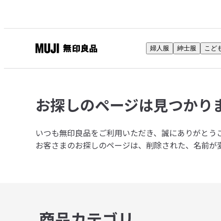
婦人服
紳士服
こど
無
印
良
品
お探しのページは
見つかり
ネ
ッ
ト
いつも無印良品をご利用いただき、誠にありがとう
ス
お客さまのお探しのページは、削除された、名前が
ト
ア
商品カテゴリ