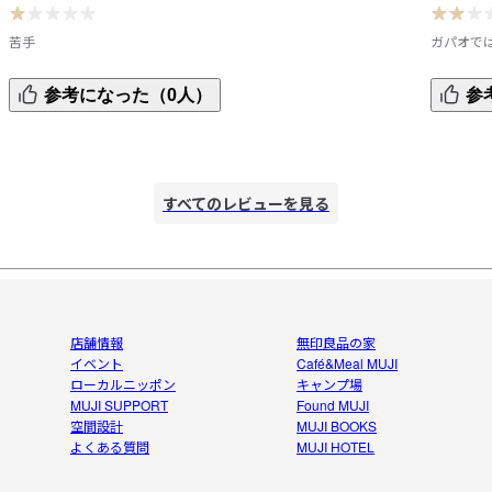
苦手
ガパオで
初めて、ガパオをご飯にかけて食べてみましたが、ちょっと
ガパオと
参考になった（0人）
参
と
癖が強すぎて無理でした。リピはなし。
別の食べ
他の方の
野菜を追
れません
すべてのレビューを見る
店舗情報
無印良品の家
イベント
Café&Meal MUJI
ローカルニッポン
キャンプ場
MUJI SUPPORT
Found MUJI
空間設計
MUJI BOOKS
よくある質問
MUJI HOTEL