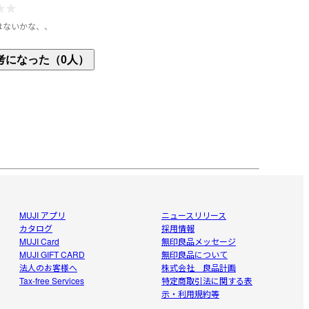
はないかな、、
思って食べると期待外れな味でした。

考になった（0人）
物として考えると美味しいのかな？

レビューにもありましたが、塩味が強いので自分で
加で混ぜたり、目玉焼きなど乗せた方がいいかもし
。
MUJI アプリ
ニュースリリース
カタログ
採用情報
MUJI Card
無印良品メッセージ
MUJI GIFT CARD
無印良品について
法人のお客様へ
株式会社 良品計画
Tax-free Services
特定商取引法に関する表
示・利用規約等