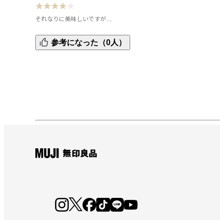
それなりに美味しいですが…
夏はピリ辛のものを食べたくなるので買ってみました。

参考になった（0人）
それなりに美味しいですが、私が食べたことのあるガパオ
は違うような…