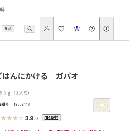
料
0
食品
ごはんにかける ガパオ
５０ｇ（１人前）
品番号
12052418
3.9
(
646
件)
/
5