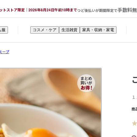
手数料無
ットストア限定｜2026年8月24日午前10時まで
つど後払いが期間限定で
も服
コスメ・ケア
生活雑貨
家具・収納・家電
スープ
１
商