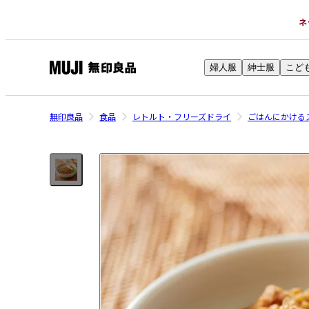
ネ
婦人服
紳士服
こど
無
印
良
無印良品
食品
レトルト・フリーズドライ
ごはんにかける
品
ネ
ッ
ト
ス
ト
ア