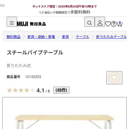
ネットストア限定｜2026年8月24日午前10時まで
手数料無料
つど後払いが期間限定で
0
無
無印良品
印
家具・収納・家電
家具
テーブル
折りたたみテーブル
良
品
スチールパイプテーブル
ネ
折りたたみ式
ッ
ト
商品番号
12132233
ス
ト
4.1
(
48
件)
/
5
ア