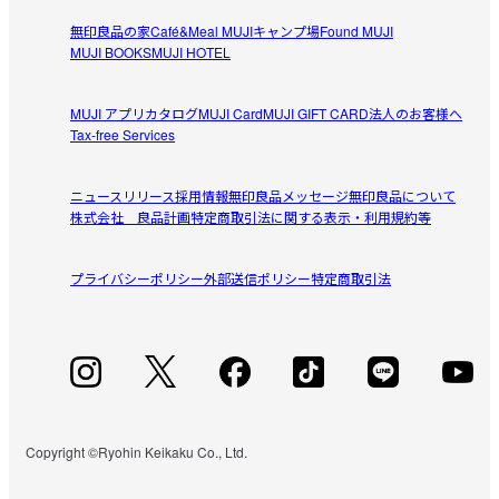
無印良品の家
Café&Meal MUJI
キャンプ場
Found MUJI
シンプルで良い
MUJI BOOKS
MUJI HOTEL
子供のリビング学習用に。シンプルで邪魔にならず、子供
参考になった（2人）
も喜んで勉強しています。

MUJI アプリ
カタログ
MUJI Card
MUJI GIFT CARD
法人のお客様へ
すぐ飽きるかもしれませんので、もし飽きた場合は別の用
Tax-free Services
ki
途にも使えます。購入してよかったです。
2026/06/19
ニュースリリース
採用情報
無印良品メッセージ
無印良品について
株式会社 良品計画
特定商取引法に関する表示・利用規約等
シンプル1番
家具なんてしょっちゅう買い替える物じゃない、そんなに
プライバシーポリシー
参考になった（1人）
外部送信ポリシー
特定商取引法
安い物でもないし。

明るめ薄めの優しい木目調。

azu
長く使う物はやっぱりシンプルが1番。
2026/05/02
買ってよかった
リビングの一角にどんなことにも使えるフリースペースと
Copyright ©Ryohin Keikaku Co., Ltd.
参考になった（2人）
して置きました。子供の宿題や自分の書き物、パソコンや
ミシンもできるので買ってよかったです