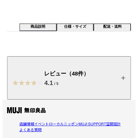
商品説明
仕様・サイズ
配送・送料
曲げたスチールパイプに板を取り付けたシンプルなテー
ブルです。使わないときはたたむことで、省スペースで
保管ができます。同シリーズの折りたたみチェアと色を
レビュー（48件）
4.1
/
5
※こちらの商品は、木目や色味の指定ができません。「
木製商品
につき個体差
」がございます。予めご了承ください。
レビューを投稿する
取扱説明書
（PDF：3MB）
店舗情報
イベント
ローカルニッポン
MUJI SUPPORT
空間設計
受取手段
店舗受け取り可・コンビニ受け取り不可
azu
よくある質問
2026/06/25
一部店舗受け取り可能
受け取り可能店舗を見る