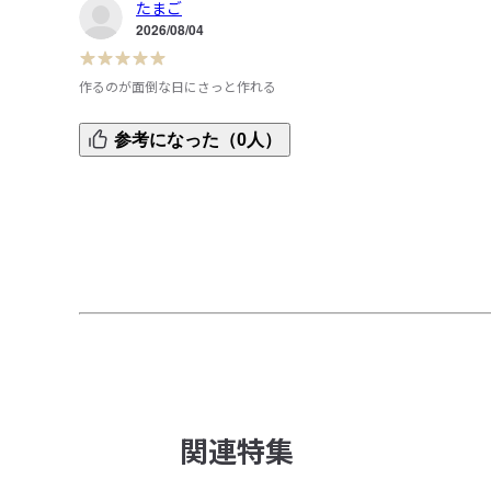
たまご
2026/08/04
作るのが面倒な日にさっと作れる
作るのが面倒なときに、さっと作ることができて便利です
参考になった（0人）
ご飯しかない時の、いいおかずです！
関連特集