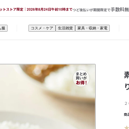
手数料無
ットストア限定｜2026年8月24日午前10時まで
つど後払いが期間限定で
も服
コスメ・ケア
生活雑貨
家具・収納・家電
２
商