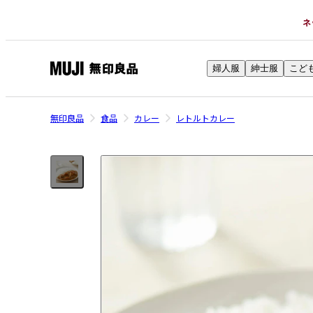
ネ
婦人服
紳士服
こど
無
印
良
無印良品
食品
カレー
レトルトカレー
品
ネ
ッ
ト
ス
ト
ア