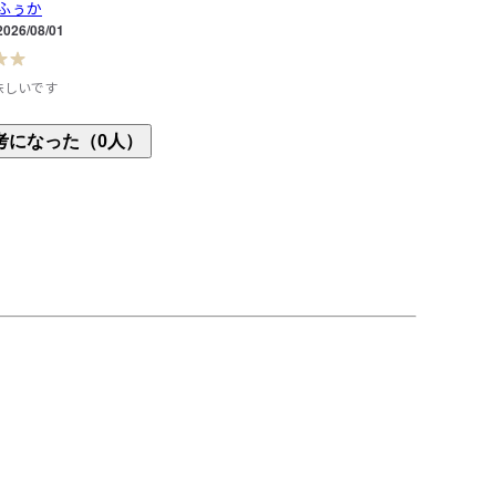
ふぅか
2026/08/01
味しいです
ュームでこのお値段は嬉しいです。私は、あまりに
考になった（0人）
物は苦手なので、このカレーは甘過ぎず辛すぎず丁
す。具材も豊富で満足感があり、まとめ買いしまし