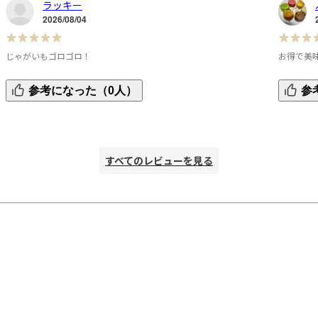
ラッキー
2026/08/04
じゃがいもゴロゴロ！
お得で美
。
大きなじゃがいもが入っていて美味しいです。

このボリ
参考になった（0人）
参
値段も手頃です。
辛い食べ
度良いで
た
すべてのレビューを見る