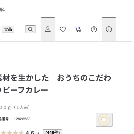
料
0
食品
素材を生かした おうちのこだわ
りビーフカレー
００ｇ（１人前）
品番号
12826583
4.6
(
448
件)
/
5