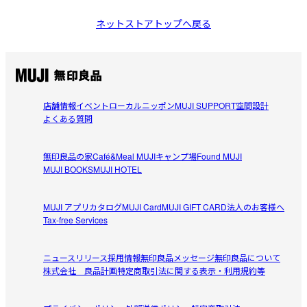
ネットストアトップへ戻る
店舗情報
イベント
ローカルニッポン
MUJI SUPPORT
空間設計
よくある質問
無印良品の家
Café&Meal MUJI
キャンプ場
Found MUJI
MUJI BOOKS
MUJI HOTEL
MUJI アプリ
カタログ
MUJI Card
MUJI GIFT CARD
法人のお客様へ
Tax-free Services
ニュースリリース
採用情報
無印良品メッセージ
無印良品について
株式会社 良品計画
特定商取引法に関する表示・利用規約等