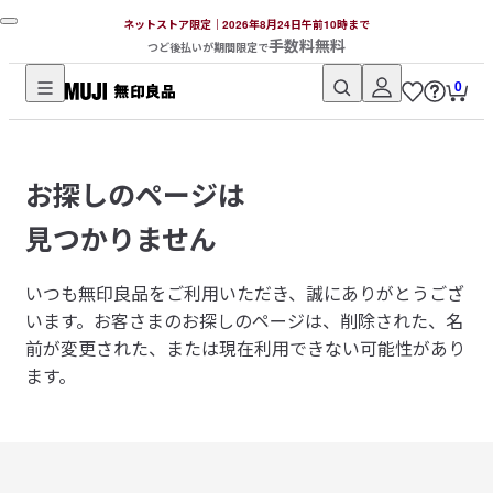
ネットストア限定｜2026年8月24日午前10時まで
手数料無料
つど後払いが期間限定で
0
無
印
良
お探しのページは
品
ネ
見つかりません
ッ
ト
いつも無印良品をご利用いただき、誠にありがとうござ
ス
います。
お客さまのお探しのページは、削除された、名
ト
前が変更された、または現在利用できない可能性があり
ア
ます。