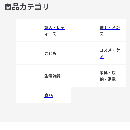
商品カテゴリ
婦人・レデ
紳士・メン
ィース
ズ
コスメ・ケ
こども
ア
家具・収
生活雑貨
納・家電
食品