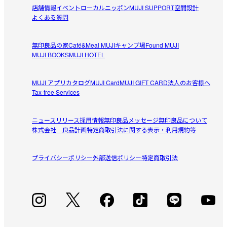
・綿とレーヨンを使用。通気性・吸湿性がよく、なめらかな肌
店舗情報
イベント
ローカルニッポン
MUJI SUPPORT
空間設計
POPONTA
触りです。

よくある質問
2026/07/22
・消臭性のある糸を混ぜており、寝汗をかく時期でも汗や頭の
ニオイを軽減します。

無印良品の家
Café&Meal MUJI
キャンプ場
Found MUJI
ピッタリ！　肌触りもよい
MUJI BOOKS
MUJI HOTEL
【フィットする】

使っている三つ折りにできるマットレスはカバーも三つ折
伸縮性があるので簡単に取り付け可能。丁寧にベッドメイキン
参考になった（0人）
りな区切りがあるため、上に敷きパットを敷いても　朝の
グしなくても、きれいに、楽に装着できます。

MUJI アプリ
カタログ
MUJI Card
MUJI GIFT CARD
法人のお客様へ
起きたてには寝ボケて折り目に足先がたまにズボッと入っ
Tax-free Services
リメンバーミー
たりします…(笑)　汗をかきがちな夏場は洗濯にも強そう
※仕様につきましては、
寝装カバー(掛ふとんカバー、ボックス
2026/07/17
な生地がよいなとこちらを注文したらサイズもちょうどよ
シーツなど）の形状の違い
をご確認ください。
ニュースリリース
採用情報
無印良品メッセージ
無印良品について
く、生地の感触も当たりでした

株式会社 良品計画
特定商取引法に関する表示・利用規約等
マットにとても取り付けやすいです
受取手段
家族用にもう1枚欲しいです
店舗受け取り可・コンビニ受け取り可
柔らかく伸びる生地なので、シーツをセットする時間がか
プライバシーポリシー
参考になった（1人）
外部送信ポリシー
特定商取引法
なり短くなりました！

シワにもなりにくいし、洗濯後の乾きが速いところも気に
ちかるあみーご
入っています。
2026/07/08
洗濯につよい