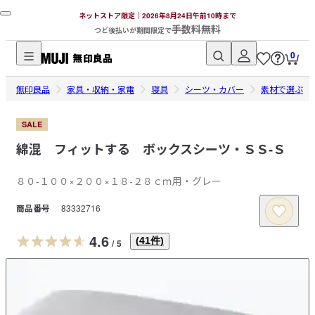
ネットストア限定｜2026年8月24日午前10時まで
手数料無料
つど後払いが期間限定で
0
無
無印良品
印
家具・収納・家電
寝具
シーツ・カバー
素材で選ぶ
良
品
SALE
ネ
綿混 フィットする ボックスシーツ・ＳＳ‐Ｓ
ッ
ト
８０‐１００×２００×１８‐２８ｃｍ用・グレー
ス
商品番号
83332716
ト
ア
4.6
(
41
件)
/
5