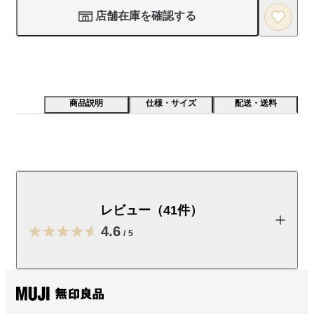
店舗在庫を確認する
商品説明
仕様・サイズ
配送・送料
伸縮性のある生地で、本体にぴったりフィットします。
消臭性能がある糸を混ぜています。
レビュー（41件）
【サイズ】

・2サイズ兼用の仕様

4.6
/
5
SS-S：スモール、シングル兼用

SD-D：セミダブル、ダブル兼用

Q-K ：クィーン、キング兼用

レビューを投稿する
【生地】
