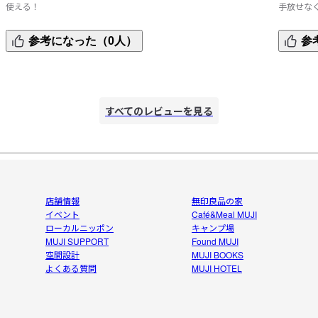
使える！
手放せな
使用感はもちろん、パッケージが格好良くて好きです。リピ
洗うのが
参考になった（0人）
参
している商品のひとつ！
が薄れて
下駄箱も
すべてのレビューを見る
店舗情報
無印良品の家
イベント
Café&Meal MUJI
ローカルニッポン
キャンプ場
MUJI SUPPORT
Found MUJI
空間設計
MUJI BOOKS
よくある質問
MUJI HOTEL