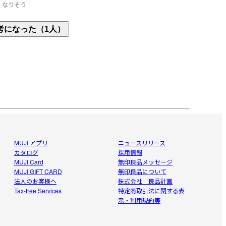
くなりそう
難しいレインブーツや革靴にかけたら、本当に臭い
考になった（1人）
びっくりです。

クリーンな感じになりました。
MUJI アプリ
ニュースリリース
カタログ
採用情報
MUJI Card
無印良品メッセージ
MUJI GIFT CARD
無印良品について
法人のお客様へ
株式会社 良品計画
Tax-free Services
特定商取引法に関する表
示・利用規約等