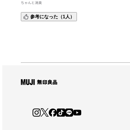
ちゃんと消臭
使いやすくてしっかり消臭効果もあるのでよく使っていま
参考になった（1人）
す。リピ2回目です。いつも助かります。