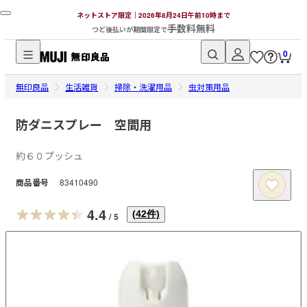
ネットストア限定｜2026年8月24日午前10時まで
手数料無料
つど後払いが期間限定で
0
無
無印良品
印
生活雑貨
掃除・洗濯用品
虫対策用品​
良
品
防ダニスプレー 空間用
ネ
約６０プッシュ
ッ
ト
商品番号
83410490
ス
ト
4.4
(
42
件)
/
5
ア