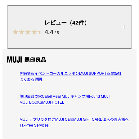
スプレーすることでダニのいない空間(※1)を約1ヶ月間
(※2)保ちます。今いるダニを弱らせて、新たなダニを寄
せ付けません。※1室内塵性ダニ類の忌避効果を確認して
レビュー（42件）
います。　※2使用環境により効果・持続は異なります。
4.4
/
5
【特長】

スプレーすることで、家中のダニを丸ごと対策。無臭タイプで
す。

レビューを投稿する
【使用の目安】

部屋の中央から4隅に向かって、1プッシュずつ下方に噴射して
店舗情報
イベント
ローカルニッポン
MUJI SUPPORT
空間設計
チル
よくある質問
ください。（6畳あたり4プッシュ）

2026/08/04
【使用場所例】

無印良品の家
Café&Meal MUJI
キャンプ場
Found MUJI
効いてるのか？？？
リビング・寝室などのお部屋に

MUJI BOOKS
MUJI HOTEL
7月1日にスプレーして丸1ヶ月たった結果、

参考になった（1人）
※取扱説明書をご確認の上、使用してください。
3、4箇所刺されました

MUJI アプリ
カタログ
MUJI Card
MUJI GIFT CARD
法人のお客様へ
これは効いてるのか？

Tax-free Services
yoyo
取扱説明書
（PDF：1.8MB）
 スプレーしなかったらもっと刺されてたのか？
2026/07/17