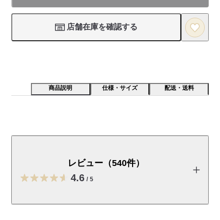
店舗在庫を確認する
商品説明
仕様・サイズ
配送・送料
天然由来成分*100％にこだわった低刺激性のスキンケア
シリーズです。うるおい成分として３種の植物エキスと
敏感肌に不足しがちなセラミドや５種のアミノ酸を配合
レビュー（540件）
し、健やかでみずみずしい肌に導きます。無香料/無着
4.6
色/無鉱物油/弱酸性/パラベンフリー/フェノキシエタノー
/
5
ルフリー/アルコールフリー/アレルギーテスト済み（す
べての方にアレルギーが起きないわけではありませ
レビューを投稿する
ん）/スティンギングテスト済み（すべての方にアレルギ