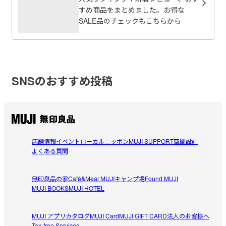
高い物と変わらない(^^)
◎敏感肌用シリーズのよくあるご質問はこちら
すめ商品をまとめました。お得な
ネットのサブスクで高い物を使用してましたが、何だか勿
SALE品のチェックもこちらから
※未開封・未使用品であってもお客様のご都合による出荷後の返
参考になった（0人）
体ないのでこちらに変更。

品・キャンセル・交換は承れません。
きちんと化粧も落ちるし、ジェルも固すぎずとろっとした
テクスチャーで使用感もいいです。低価格でこれなら満足
受取手段
店舗受け取り可・コンビニ受け取り可
です。
SNSのおすすめ投稿
すべてのレビューを見る
閉じる
店舗情報
イベント
ローカルニッポン
MUJI SUPPORT
空間設計
よくある質問
無印良品の家
Café&Meal MUJI
キャンプ場
Found MUJI
MUJI BOOKS
MUJI HOTEL
MUJI アプリ
カタログ
MUJI Card
MUJI GIFT CARD
法人のお客様へ
Tax-free Services