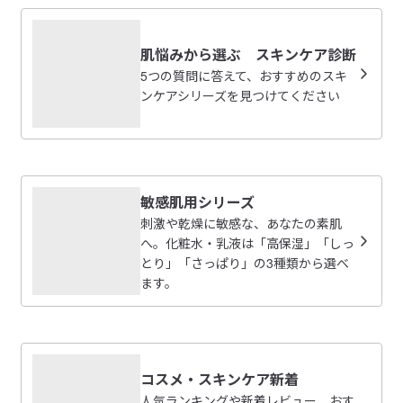
ーや皮ふ刺激が起きないわけではありません）*天然成
分を化学的に反応させた成分を含みます
ゆきこ
肌悩みから選ぶ スキンケア診断
2026/08/07
5つの質問に答えて、おすすめのスキ
【こんな肌悩みに】

ンケアシリーズを見つけてください
・化粧品で肌に刺激を感じたことがある

高齢の母愛用しています。
・体調や季節で肌がゆらぎやすい

・マスクなどの摩擦で肌荒れがしやすい

高齢の母が愛用しています。

参考になった（0人）
お値段もお手頃、肌につけた後もさっぱりしていて良いと
【使用ステップ】

言っていました。
ほおずき
敏感肌用シリーズ
2. 化粧水
2026/08/04
刺激や乾燥に敏感な、あなたの素肌
3. 乳液

へ。化粧水・乳液は「高保湿」「しっ
4. クリーム

とり」「さっぱり」の3種類から選べ
時短になります
ます。
いつもしっとりを使っていますが、クリームを早くつけた
【使用方法と使用量の目安】

参考になった（1人）
いので、乾きやすいさっぱりに変えてみました。べたつか
洗顔の後、適量を手やコットンにとり、顔全体になじませてく
ない上に乾燥もしないので、時短とケアが両立できて助か
ださい。

ゆあママ
手でつける場合：1円硬貨大、コットンで使用する場合：500円
っています。
2026/08/02
硬貨大

コスメ・スキンケア新着
人気ランキングや新着レビュー、おす