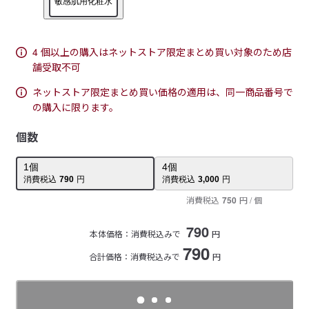
敏感肌用化粧水
4 個以上の購入はネットストア限定まとめ買い対象のため店
舗受取不可
ネットストア限定まとめ買い価格の適用は、同一商品番号で
の購入に限ります。
個数
1
個
4
個
消費税込
790
円
消費税込
3,000
円
消費税込
750
円
/ 個
790
本体価格：
消費税込みで
円
790
合計価格：消費税込みで
円