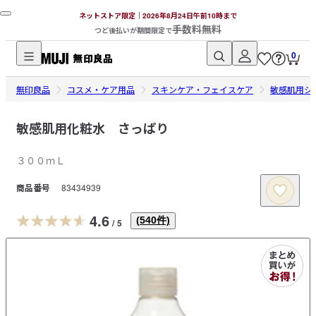
ネットストア限定｜2026年8月24日午前10時まで
手数料無料
つど後払いが期間限定で
0
無
無印良品
印
コスメ・ケア用品
スキンケア・フェイスケア
敏感肌用シ
良
品
敏感肌用化粧水 さっぱり
ネ
３００ｍＬ
ッ
ト
商品番号
83434939
ス
ト
4.6
(
540
件)
/
5
ア