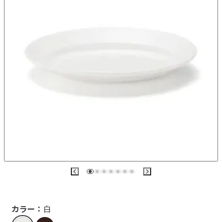
カラー：
白