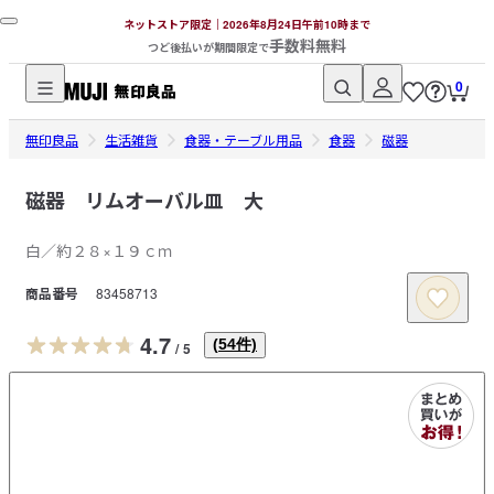
ネットストア限定｜2026年8月24日午前10時まで
手数料無料
つど後払いが期間限定で
0
無
無印良品
印
生活雑貨
食器・テーブル用品
食器
磁器
良
品
磁器 リムオーバル皿 大
ネ
白／約２８×１９ｃｍ
ッ
ト
商品番号
83458713
ス
ト
4.7
(
54
件)
/
5
ア