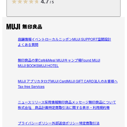
縁があるため、持ちやすく、お料理がこぼれにくい実用性があ
4.7
/
5
受取手段
店舗受け取り可・コンビニ受け取り可
レビューを投稿する
店舗情報
イベント
ローカルニッポン
MUJI SUPPORT
空間設計
ぶたにく
よくある質問
2026/08/01
無印良品の家
Café&Meal MUJI
キャンプ場
Found MUJI
しっかりの重みで大切に使ってます
MUJI BOOKS
MUJI HOTEL
飴釉に惹かれて、白も買いました。やってみたかったの
参考になった（0人）
で、パスタをのせてみたかった。美味しく見えました笑
MUJI アプリ
カタログ
MUJI Card
MUJI GIFT CARD
法人のお客様へ
Tax-free Services
ぶたにく
2026/08/01
ニュースリリース
採用情報
無印良品メッセージ
無印良品について
株式会社 良品計画
特定商取引法に関する表示・利用規約等
迷いに迷い
このお皿の色に惹かれて、ただ皿が重たすぎる。なんども
プライバシーポリシー
参考になった（0人）
外部送信ポリシー
特定商取引法
店頭で持ち、戻してを繰り返し、何度か店を訪れては繰り