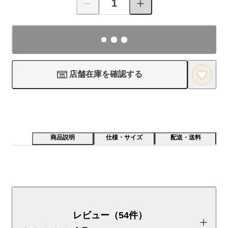
店舗在庫を確認する
商品説明
仕様・サイズ
配送・送料
業務用の食器に学んだ丈夫で安定感のある器です。盛り
付けやすく、卓上を効率よく使えるオーバル型です。
レビュー（54件）
【特長】
