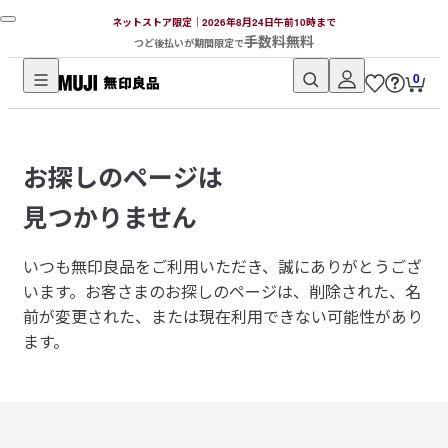
ネットストア限定｜2026年8月24日午前10時まで
手数料無料
つど後払いが期間限定で
0
無
印
良
お探しのページは
品
ネ
見つかりません
ッ
ト
いつも無印良品をご利用いただき、誠にありがとうござ
ス
います。
お客さまのお探しのページは、削除された、名
ト
前が変更された、または現在利用できない可能性があり
ア
ます。