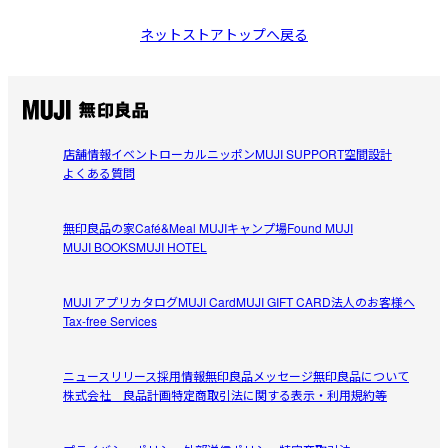
ネットストアトップへ戻る
店舗情報
イベント
ローカルニッポン
MUJI SUPPORT
空間設計
よくある質問
無印良品の家
Café&Meal MUJI
キャンプ場
Found MUJI
MUJI BOOKS
MUJI HOTEL
MUJI アプリ
カタログ
MUJI Card
MUJI GIFT CARD
法人のお客様へ
Tax-free Services
ニュースリリース
採用情報
無印良品メッセージ
無印良品について
株式会社 良品計画
特定商取引法に関する表示・利用規約等