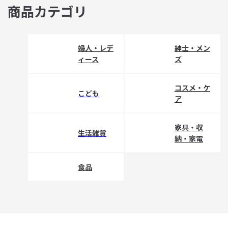
商品カテゴリ
婦人・レデ
紳士・メン
ィース
ズ
コスメ・ケ
こども
ア
家具・収
生活雑貨
納・家電
食品