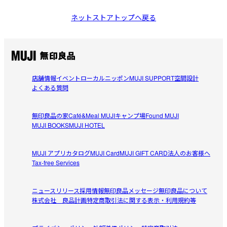
ネットストアトップへ戻る
店舗情報
イベント
ローカルニッポン
MUJI SUPPORT
空間設計
よくある質問
無印良品の家
Café&Meal MUJI
キャンプ場
Found MUJI
MUJI BOOKS
MUJI HOTEL
MUJI アプリ
カタログ
MUJI Card
MUJI GIFT CARD
法人のお客様へ
Tax-free Services
ニュースリリース
採用情報
無印良品メッセージ
無印良品について
株式会社 良品計画
特定商取引法に関する表示・利用規約等