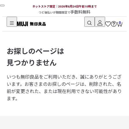
ネットストア限定｜2026年8月24日午前10時まで
手数料無料
つど後払いが期間限定で
0
無
印
良
お探しのページは
品
ネ
見つかりません
ッ
ト
いつも無印良品をご利用いただき、誠にありがとうござ
ス
います。
お客さまのお探しのページは、削除された、名
ト
前が変更された、または現在利用できない可能性があり
ア
ます。