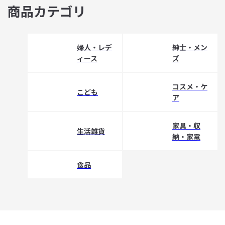
商品カテゴリ
婦人・レデ
紳士・メン
ィース
ズ
コスメ・ケ
こども
ア
家具・収
生活雑貨
納・家電
食品