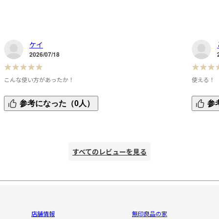
ケイ
2026/07/18
こんな使い方があったか！
使える！
邪
キッチンの引き出しの内側に隙間があるのでスポンジのスト
キッチン
参考になった（0人）
参
ックを入れるのに使ってます。空間を有効活用できるのでい
るのでと
い。
すべてのレビューを見る
店舗情報
無印良品の家