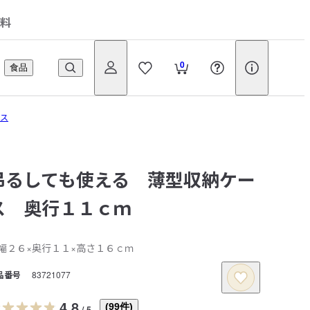
料
0
食品
ース
吊るしても使える 薄型収納ケー
ス 奥行１１ｃｍ
幅２６×奥行１１×高さ１６ｃｍ
品番号
83721077
4.8
(
99
件)
/
5