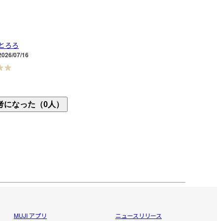
とろろ
2026/07/16
の扉に付けてます。ゴミをさっと捨てて蓋が閉めれ
考になった（0人）
ても便利です。シンプルなデザインもいいです！
MUJI アプリ
ニュースリリース