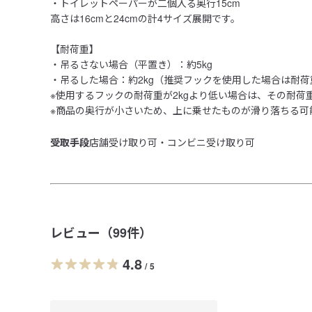
・トイレットペーパーが二個入る奥行15cm

高さは16cmと24cmの計4サイズ展開です。

【耐荷重】

・吊るさない場合（平置き）：約5kg

・吊るした場合：約2kg（推奨フックを使用した場合は耐荷重約
※使用するフックの耐荷重が2kgより低い場合は、その耐荷
※商品の奥行が小さいため、上に乗せたものが滑り落ちる可
受取手段
店舗受け取り可・コンビニ受け取り可
レビュー（
99
件）
4.8
/
5