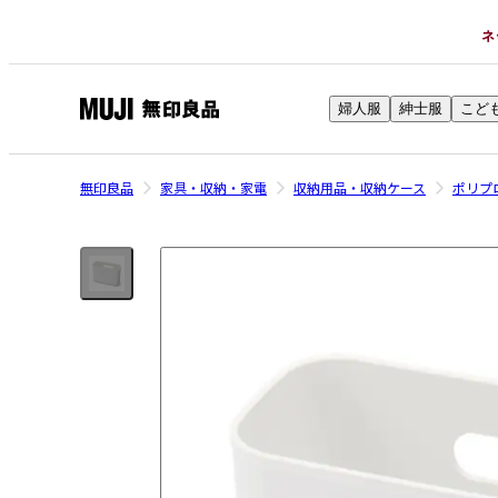
ネ
婦人服
紳士服
こど
無
印
良
無印良品
家具・収納・家電
収納用品・収納ケース
ポリプ
品
ネ
ッ
ト
ス
ト
ア