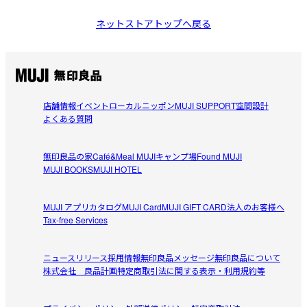
ネットストアトップへ戻る
店舗情報
イベント
ローカルニッポン
MUJI SUPPORT
空間設計
よくある質問
無印良品の家
Café&Meal MUJI
キャンプ場
Found MUJI
MUJI BOOKS
MUJI HOTEL
MUJI アプリ
カタログ
MUJI Card
MUJI GIFT CARD
法人のお客様へ
Tax-free Services
ニュースリリース
採用情報
無印良品メッセージ
無印良品について
株式会社 良品計画
特定商取引法に関する表示・利用規約等