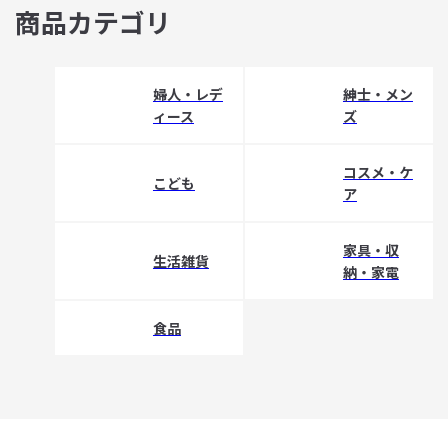
商品カテゴリ
婦人・レデ
紳士・メン
ィース
ズ
コスメ・ケ
こども
ア
家具・収
生活雑貨
納・家電
食品