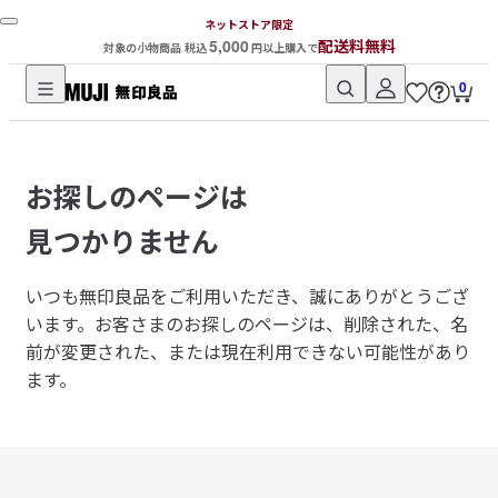
ネットストア限定
5,000
配送料無料
対象の小物商品 税込
円以上購入で
0
無
印
良
お探しのページは
品
ネ
見つかりません
ッ
ト
いつも無印良品をご利用いただき、誠にありがとうござ
ス
います。
お客さまのお探しのページは、削除された、名
ト
前が変更された、または現在利用できない可能性があり
ア
ます。