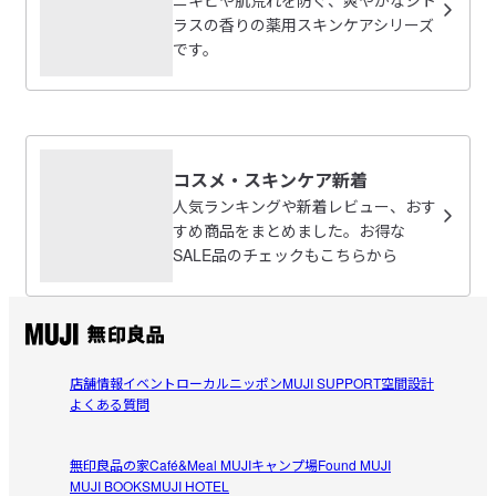
2. オールインワンジェル
ラスの香りの薬用スキンケアシリーズ
旅行にも便利
です。
【使用方法と使用量の目安】

お試しに購入してポーチに入れています。

洗顔の後、適量（さくらんぼ粒大）を手にとり、顔全体になじ
参考になった（1人）
夏休みの旅行など準備を簡単にすませたい人にはオススメ
ませてください。

です。

さくらんぼ粒大（約2cm程度）

ゆぅ
2026/07/04
コスメ・スキンケア新着
使いごごちはサラッとして気持ちいいです。
・薬用クリアケアオールインワンジェル
人気ランキングや新着レビュー、おす
サッパリ
すめ商品をまとめました。お得な
◎薬用クリアケアシリーズのよくあるご質問はこちら
ちゃんと保湿してくれるのに、塗った後は凄くサッパリ感
SALE品のチェックもこちらから
参考になった（0人）
があってこれからの夏の時期には凄くピッタリだと思いま
※未開封・未使用品であってもお客様のご都合による出荷後の返
した。
品・キャンセル・交換は承れません。
受取手段
店舗受け取り可・コンビニ受け取り可
店舗情報
すべてのレビューを見る
イベント
ローカルニッポン
MUJI SUPPORT
空間設計
閉じる
よくある質問
無印良品の家
Café&Meal MUJI
キャンプ場
Found MUJI
MUJI BOOKS
MUJI HOTEL