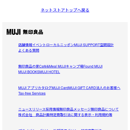
ネットストアトップへ戻る
店舗情報
イベント
ローカルニッポン
MUJI SUPPORT
空間設計
よくある質問
無印良品の家
Café&Meal MUJI
キャンプ場
Found MUJI
MUJI BOOKS
MUJI HOTEL
MUJI アプリ
カタログ
MUJI Card
MUJI GIFT CARD
法人のお客様へ
Tax-free Services
ニュースリリース
採用情報
無印良品メッセージ
無印良品について
株式会社 良品計画
特定商取引法に関する表示・利用規約等