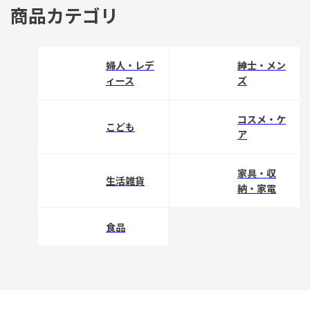
商品カテゴリ
婦人・レデ
紳士・メン
ィース
ズ
コスメ・ケ
こども
ア
家具・収
生活雑貨
納・家電
食品