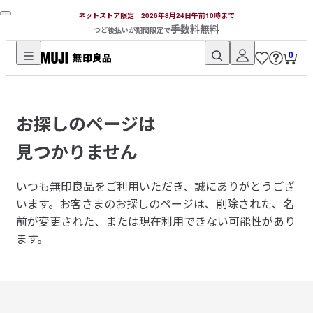
ネットストア限定｜2026年8月24日午前10時まで
手数料無料
つど後払いが期間限定で
0
無
印
良
お探しのページは
品
ネ
見つかりません
ッ
ト
いつも無印良品をご利用いただき、誠にありがとうござ
ス
います。
お客さまのお探しのページは、削除された、名
ト
前が変更された、または現在利用できない可能性があり
ア
ます。