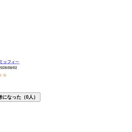
ミッフィー
2026/08/02
なってるのがいいですね。

考になった（0人）
めであっさりしてました。