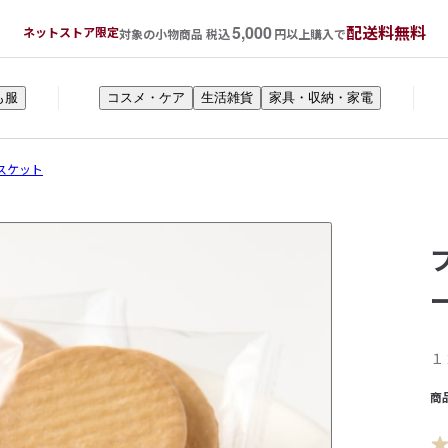
5,000
配送料無料
ネットストア限定
対象の小物商品 税込
円以上購入で
も服
コスメ・ケア
生活雑貨
家具・収納・家電
スケット
１
商