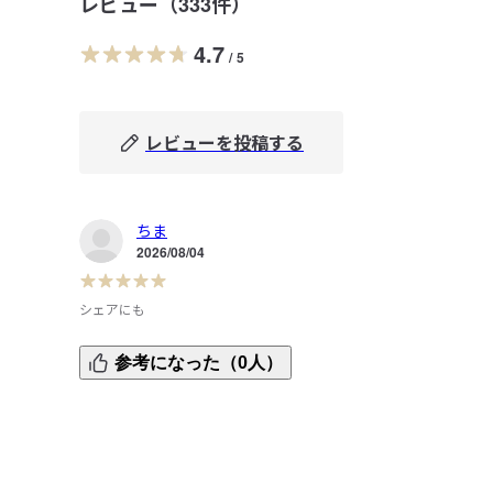
レビュー（
333
件）
4.7
/
5
レビューを投稿する
ちま
2026/08/04
シェアにも
個包装6袋入りなので、家族や友人、職場の同僚に気の利い
参考になった（0人）
たお菓子としてシェアしやすいと思いました。誰からも好
れる爽やかなレモン味なのもポイントです。