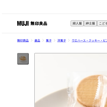
婦人服
紳士服
こど
無
印
良
無印良品
食品
菓子
洋菓子
ウエハース・クッキー・ビ
品
ネ
ッ
ト
ス
ト
ア