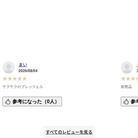
まい
2026/08/04
サクサクのプレッツェル
新商品
プレッツェルがサクッとしていて、爽やかなレモンクリーム
個包装に
参考になった（0人）
参
ま
とぴったりです。この季節に合う限定商品だと思います。
酸味控え
すべてのレビューを見る