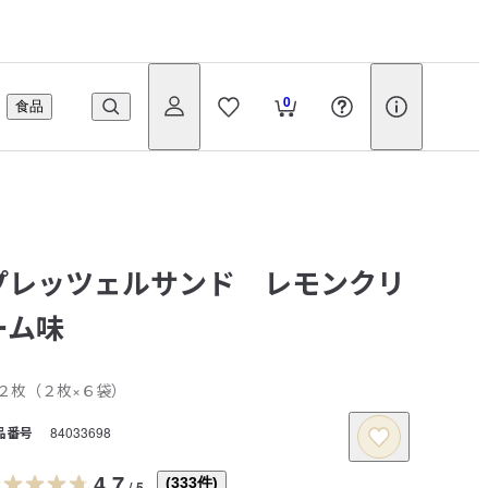
0
食品
プレッツェルサンド レモンクリ
ーム味
２枚（２枚×６袋）
品番号
84033698
4.7
(
333
件)
/
5