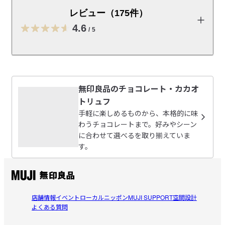
す。
レビュー（175件）
※ネットストアでは夏季期間中のチョコレートの販売を休止して
4.6
/
5
おります。10～11月頃にネットストア販売再開予定です。再開
時期は前後する場合がございます。
レビューを投稿する
商品表示情報(原材料・アレルギー・製造所固
有記号等)
（PDF：0.2MB）
無印良品のチョコレート・カカオ
S・R・T
トリュフ
商品表示情報(原材料・アレルギー・製造所固
2026/08/05
手軽に楽しめるものから、本格的に味
有記号等)
（PDF：0.2MB）
わうチョコレートまで。好みやシーン
に合わせて選べるを取り揃えていま
もっといっぱい食べたい
す。
受取手段
店舗受け取り不可・コンビニ受け取り不可
50gはあっという間に無くなります

参考になった（0人）
もっと大袋で食べたい!!!!

チョコといちご、美味しいに決まってる
みー
2026/07/25
店舗情報
イベント
ローカルニッポン
MUJI SUPPORT
空間設計
よくある質問
お値段高いけど…