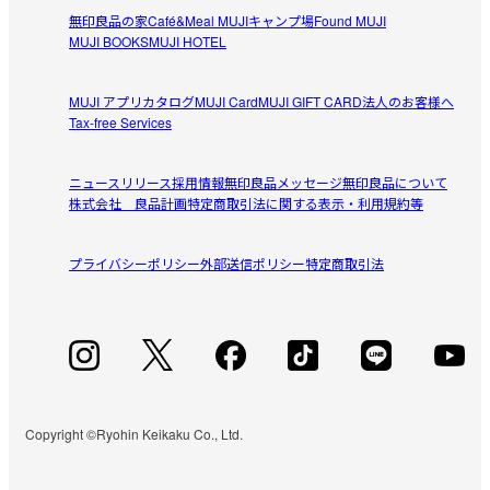
チョコが厚めで満足できます。一袋に入っている数が少な
無印良品の家
Café&Meal MUJI
キャンプ場
Found MUJI
参考になった（0人）
MUJI BOOKS
MUJI HOTEL
く高い…なので星4。贅沢おやつです。
みみみ
MUJI アプリ
カタログ
MUJI Card
MUJI GIFT CARD
法人のお客様へ
2026/07/14
Tax-free Services
ほんの気持ち　
ニュースリリース
採用情報
無印良品メッセージ
無印良品について
職場のチョコ好きの先輩にお渡ししました。喜んでもらえ
株式会社 良品計画
特定商取引法に関する表示・利用規約等
参考になった（0人）
てよかったぁ。
プライバシーポリシー
外部送信ポリシー
特定商取引法
すべてのレビューを見る
閉じる
Copyright ©Ryohin Keikaku Co., Ltd.