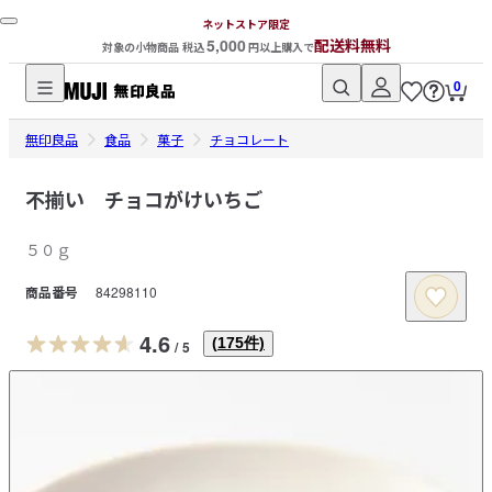
ネットストア限定
5,000
配送料無料
対象の小物商品 税込
円以上購入で
0
無
無印良品
印
食品
菓子
チョコレート
良
品
不揃い チョコがけいちご
ネ
５０ｇ
ッ
ト
商品番号
84298110
ス
ト
4.6
(
175
件)
/
5
ア