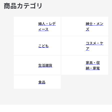
商品カテゴリ
婦人・レデ
紳士・メン
ィース
ズ
コスメ・ケ
こども
ア
家具・収
生活雑貨
納・家電
食品