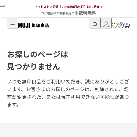
ネットストア限定｜2026年8月24日午前10時まで
手数料無料
つど後払いが期間限定で
0
無
印
良
お探しのページは
品
ネ
見つかりません
ッ
ト
いつも無印良品をご利用いただき、誠にありがとうござ
ス
います。
お客さまのお探しのページは、削除された、名
ト
前が変更された、または現在利用できない可能性があり
ア
ます。