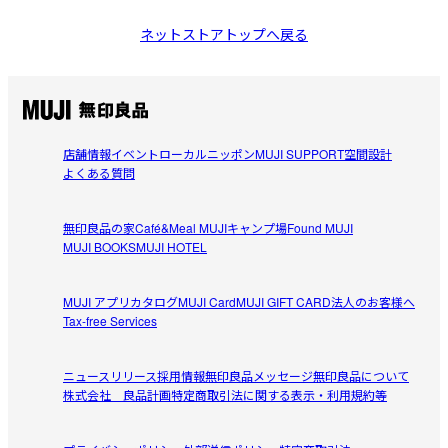
ネットストアトップへ戻る
店舗情報
イベント
ローカルニッポン
MUJI SUPPORT
空間設計
よくある質問
無印良品の家
Café&Meal MUJI
キャンプ場
Found MUJI
MUJI BOOKS
MUJI HOTEL
MUJI アプリ
カタログ
MUJI Card
MUJI GIFT CARD
法人のお客様へ
Tax-free Services
ニュースリリース
採用情報
無印良品メッセージ
無印良品について
株式会社 良品計画
特定商取引法に関する表示・利用規約等