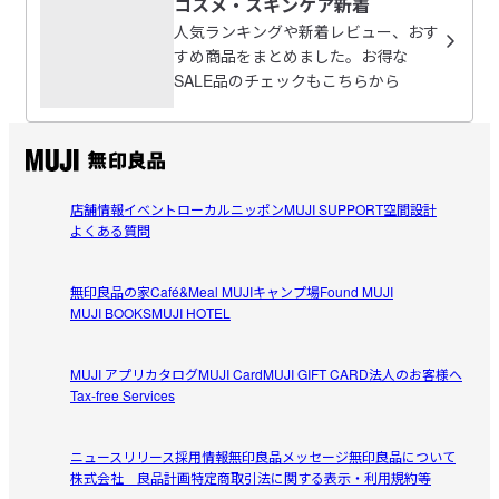
・素早い泡立ちで、洗い流したあともうるおいが残ります。

コスメ・スキンケア新着
2026/07/29
人気ランキングや新着レビュー、おす
【香りの種類】

すめ商品をまとめました。お得な
良い香りて、香りが残ります。
ひのき＆ラベンダー：リラックスしたいときにおすすめ

SALE品のチェックもこちらから
イランイラン＆オレンジ：リフレッシュしたいときにおすすめ

好きな香りで気に入りました。保湿力もあり、手を洗った
参考になった（0人）
後もカサカサしません。ただ私はキッチン用に買ったの
※未開封・未使用品であってもお客様のご都合による出荷後の返
で、香りが残ってしまい、それが気になりリピはしません
品・キャンセル・交換は承れません。
オカユ
でした。あと日用品として考えた場合、容量に比べて、少
2026/07/19
店舗情報
イベント
ローカルニッポン
MUJI SUPPORT
空間設計
し値段がお高いので、星をマイナス1しました。
受取手段
店舗受け取り可・コンビニ受け取り可
よくある質問
好きな香り！
この香りが好きで、ボディーソープやシャンプーも同じ香
無印良品の家
Café&Meal MUJI
キャンプ場
Found MUJI
参考になった（0人）
りで揃えてます。手を洗うたびに癒されます。
MUJI BOOKS
MUJI HOTEL
MUJI アプリ
カタログ
MUJI Card
MUJI GIFT CARD
法人のお客様へ
Tax-free Services
すべてのレビューを見る
閉じる
ニュースリリース
採用情報
無印良品メッセージ
無印良品について
株式会社 良品計画
特定商取引法に関する表示・利用規約等