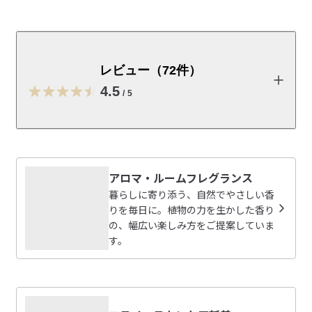
天然由来成分*100％にこだわった、香りを楽しむハンド
ソープです。植物から抽出された精油だけで香りをつけ
ました。イランイランやオレンジなどの精油をブレンド
レビュー（72件）
し、みずみずしく華やかな香りに仕上げました。　合成
4.5
香料無添加_/_無着色_/_無鉱物油_/_パラベンフリー_/_
/
5
アルコールフリー_/_シリコンフリー　*天然成分を化学
的に反応させた成分を含みます
レビューを投稿する
【価格改定のお知らせ】 ネットストア価格改定日：2026年9月4
日(金)10:00～
アロマ・ルームフレグランス
原材料費・物流費の高騰および為替変動の影響により、一部商
砂山
暮らしに寄り添う、自然でやさしい香
2026/07/31
品の価格改定(値上げ)を予定しています。

りを毎日に。植物の力を生かした香り
価格改定日の前後には、新旧価格が記載された商品が混在する
の、幅広い楽しみ方をご提案していま
ため、商品画像やお届けする商品のパッケージ・タグに記載さ
す。
詰め替えしづらい…
れた価格と、販売価格が異なる場合があります。販売価格は、
香りはとても良いのだけど、詰め替えしづらいです。

ご注文時点の価格が適用されます。

参考になった（0人）
本体ボトルの首も細いし、この詰め替え用パウチの口を切
ると意外とビニールが柔らかいことに気づきます。
【特長】

なつ