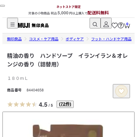
ネットストア限定
5,000
配送料無料
対象の小物商品 税込
円以上購入で
0
無
無印良品
印
コスメ・ケア用品
ボディケア
フット・ハンドケア用品
良
品
精油の香り ハンドソープ イランイラン＆オレ
ネ
ンジの香り（詰替用）
ッ
ト
１８０ｍＬ
ス
商品番号
84404658
ト
ア
4.5
(
72
件)
/
5