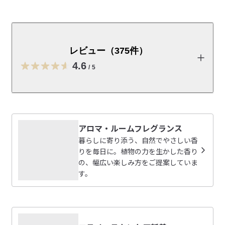
天然由来成分*100％にこだわった、香りを楽しむハンド
クリームです。植物から抽出された精油だけで香りをつ
けました。イランイランやオレンジなどの精油をブレン
レビュー（375件）
ドし、みずみずしく華やかな香りに仕上げました。合成
4.6
香料無添加_/_無着色_/_無鉱物油_/_弱酸性_/_パラベン
/
5
フリー_/_アルコールフリー_/_アレルギーテスト済み
（すべての方にアレルギーが起きないわけではありませ
レビューを投稿する
ん）　*天然成分を化学的に反応させた成分を含みます
アロマ・ルームフレグランス
【特長】

S・R・T
・素早く肌になじみ、べたつかないので家事や仕事の合間にも
暮らしに寄り添う、自然でやさしい香
2026/08/05
使えます。

りを毎日に。植物の力を生かした香り
の、幅広い楽しみ方をご提案していま
【香りの種類】

す。
好きな香り!!
ひのき＆ラベンダー：リラックスしたいときにおすすめ

好きな香りで、塗ったあともそこまでベタつかないのがい
イランイラン＆オレンジ：リフレッシュしたいときにおすすめ

参考になった（0人）
いです。

2本目リピ買いです

※未開封・未使用品であってもお客様のご都合による出荷後の返
めい