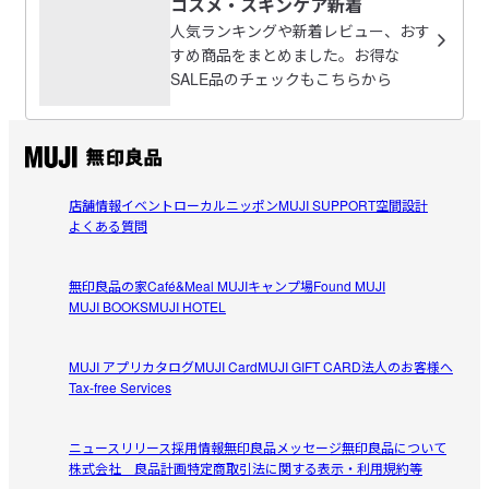
無くならないで欲しい!!
コスメ・スキンケア新着
品・キャンセル・交換は承れません。
2026/07/29
人気ランキングや新着レビュー、おす
すめ商品をまとめました。お得な
受取手段
店舗受け取り可・コンビニ受け取り可
匂いが良すぎます。
SALE品のチェックもこちらから
癒される匂いで最高です。値段も安くていい商品です。再
参考になった（0人）
度購入したいです
きわ
2026/07/24
店舗情報
イベント
ローカルニッポン
MUJI SUPPORT
空間設計
よくある質問
冬場は毎日持ち歩いています
香りが良いハンドクリームという評判を聞いて購入しまし
無印良品の家
Café&Meal MUJI
キャンプ場
Found MUJI
参考になった（1人）
た。人気商品のため、店舗にないことも時々ありました
MUJI BOOKS
MUJI HOTEL
が、香りも強すぎず、質感もしっとりしていて使いやすい
です
MUJI アプリ
カタログ
MUJI Card
MUJI GIFT CARD
法人のお客様へ
Tax-free Services
すべてのレビューを見る
閉じる
ニュースリリース
採用情報
無印良品メッセージ
無印良品について
株式会社 良品計画
特定商取引法に関する表示・利用規約等