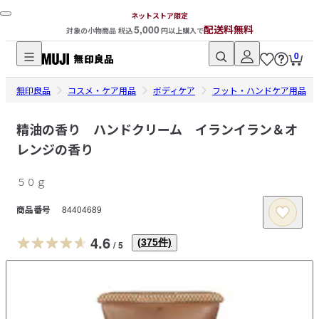
ネットストア限定
5,000
配送料無料
対象の小物商品 税込
円以上購入で
0
無
無印良品
印
コスメ・ケア用品
ボディケア
フット・ハンドケア用品
良
品
精油の香り ハンドクリーム イランイラン＆オ
ネ
レンジの香り
ッ
ト
５０ｇ
ス
商品番号
84404689
ト
ア
4.6
(
375
件)
/
5