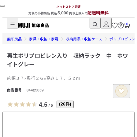
ネットストア限定
5,000
配送料無料
対象の小物商品 税込
円以上購入で
0
無
無印良品
印
家具・収納・家電
収納用品・収納ケース
ポリプロピレン
良
品
再生ポリプロピレン入り 収納ラック 中 ホワ
ネ
イトグレー
ッ
ト
約幅３７×奥行２６×高さ１７．５ｃｍ
ス
商品番号
84425059
ト
ア
4.5
(
26
件)
/
5