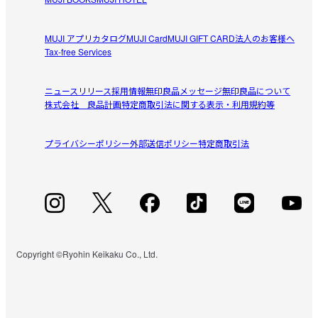
四つ購入して重ねて使用してます。スニーカー用にしてま
参考になった（1人）
す。シンプルで良いと思います。
MUJI アプリ
カタログ
MUJI Card
MUJI GIFT CARD
法人のお客様へ
Tax-free Services
かなこ
2026/05/05
ニュースリリース
採用情報
無印良品メッセージ
無印良品について
株式会社 良品計画
特定商取引法に関する表示・利用規約等
荷物置きとして
保育園用のリュック置きに購入。

プライバシーポリシー
参考になった（0人）
外部送信ポリシー
特定商取引法
幼児リュックにぴったりのサイズで買って良かったです。
の
2026/05/03
シンク下の収納に
ラック大と組み合わせて、シンク下の収納に活用していま
Copyright ©Ryohin Keikaku Co., Ltd.
参考になった（4人）
す。

観音開きの高さのある空間を有効活用できて助かります。