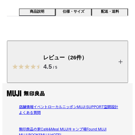
商品説明
仕様・サイズ
配送・送料
ポリプロピレンでオープン型の収納ラックです。積み重
ねもでき、シンク下などの隙間の収納をきれいに整理で
きます。「ポリプロピレン小物収納ケースワイド」シリ
レビュー（26件）
ーズと組み合わせてお使いいただけます。※リサイクル
4.5
材には様々な色の使用済プラスチックが入ることから、
/
5
表面に一部小さな黒い点や線が入りますが、使用上問題
はございません。
レビューを投稿する
取扱説明書
（PDF：1.5MB）
店舗情報
イベント
ローカルニッポン
MUJI SUPPORT
空間設計
くみくみ
受取手段
店舗受け取り可・コンビニ受け取り不可
よくある質問
2026/05/17
無印良品の家
Café&Meal MUJI
キャンプ場
Found MUJI
良い。
MUJI BOOKS
MUJI HOTEL