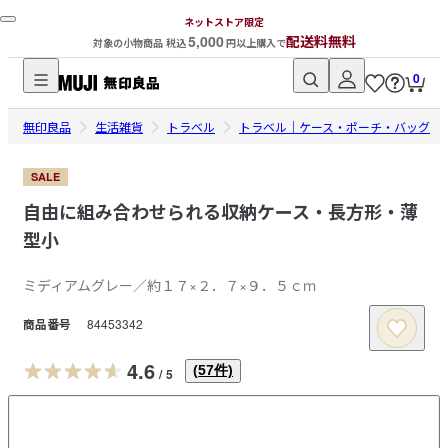
ネットストア限定
5,000
配送料無料
対象の小物商品 税込
円以上購入で
0
無
無印良品
印
生活雑貨
トラベル
トラベル｜ケース・ポーチ・バッグ
良
品
SALE
ネ
自由に組み合わせられる収納ケース・長方形・薄
ッ
型小
ト
ス
ミディアムグレー／約１７×２．７×９．５ｃｍ
ト
商品番号
84453342
ア
4.6
(
57
件)
/
5