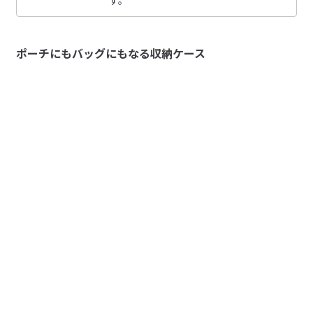
す。
ストラップ
邪魔にならない大きさ
長方形・ミニ
スマホと鍵を入れて

長方形・薄型小
ポーチにもバッグにもなる収納ケース
参考になった（5人）
仕事中に肌身離さずいれるように買いました。

長方形・薄型大
待っていたショルダーを使えるので無駄買いにならず良
長方形・縦型
白くま
い。

長方形・箱型
2026/07/03
円筒型
ぴったりな大きさなので邪魔にならず汚れも気にしなくて
ペンケースにぴったり
【色】

いいので買って大正解でした！
軽くて、柔らかいけど、形はキープされていて、使いやす
日常使いしやすいミディアムグレー、黒、ダークグリーンの3色
参考になった（5人）
い。会社用のペンケースに使ってます。ただ、ハンドクリ
展開
ームを塗った手で触ると油分が目立ってしまい、落ちづら
Sierra
受取手段
店舗受け取り可・コンビニ受け取り可
いです。
2026/06/03
グレーの色が可愛くない
店舗内で見た時は絶妙なグレージュに見えていたのです
参考になった（7人）
が、店を出るとコンクリートのようなベッタリとした可愛
げのない色に感じてしまい残念でした。
