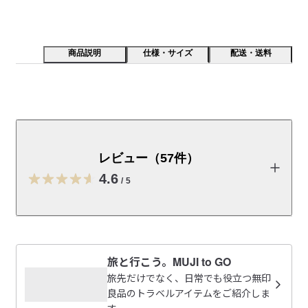
商品説明
仕様・サイズ
配送・送料
やわらかくなめらかな肌ざわりで持ち運びにも便利なケ
ースです。ストラップと合わせて使用可能。
レビュー（57件）
【特長】

用途に合わせた組み合わせが可能です。なるべく縫い目が出な
4.6
/
5
いような仕様とパターンで作成しています。

きれいめな見え方なので、ポーチとしても、ストラップを付け
てショルダーバッグとしてもお使いいただけます。

レビューを投稿する
【素材】

旅と行こう。MUJI to GO
表地：合成皮革100％

ゆ
旅先だけでなく、日常でも役立つ無印
金具：亜鉛合金100％

2026/07/06
良品のトラベルアイテムをご紹介しま