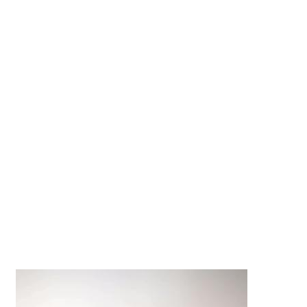
たまたまオレンジ味の強い照明だったのかなと思います
が、色味が気に入らずせっかくショルダーベルトまで購入
すべてのレビューを見る
閉じる
したのに出番がほとんどありません…