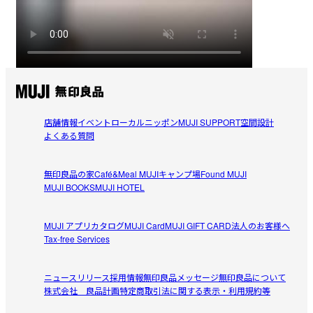
店舗情報
イベント
ローカルニッポン
MUJI SUPPORT
空間設計
よくある質問
無印良品の家
Café&Meal MUJI
キャンプ場
Found MUJI
MUJI BOOKS
MUJI HOTEL
MUJI アプリ
カタログ
MUJI Card
MUJI GIFT CARD
法人のお客様へ
Tax-free Services
ニュースリリース
採用情報
無印良品メッセージ
無印良品について
株式会社 良品計画
特定商取引法に関する表示・利用規約等