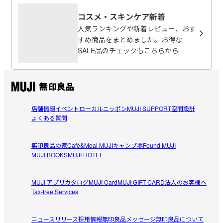
コスメ・スキンケア新着
人気ランキングや新着レビュー、おす
すめ商品をまとめました。お得な
SALE品のチェックもこちらから
店舗情報
イベント
ローカルニッポン
MUJI SUPPORT
空間設計
よくある質問
無印良品の家
Café&Meal MUJI
キャンプ場
Found MUJI
MUJI BOOKS
MUJI HOTEL
MUJI アプリ
カタログ
MUJI Card
MUJI GIFT CARD
法人のお客様へ
Tax-free Services
ニュースリリース
採用情報
無印良品メッセージ
無印良品について