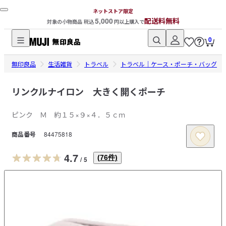
ネットストア限定
5,000
配送料無料
対象の小物商品 税込
円以上購入で
0
無
無印良品
印
生活雑貨
トラベル
トラベル｜ケース・ポーチ・バッグ
良
品
リンクルナイロン 大きく開くポーチ
ネ
ピンク Ｍ 約１５×９×４．５ｃｍ
ッ
ト
商品番号
84475818
ス
ト
4.7
(
76
件)
/
5
ア