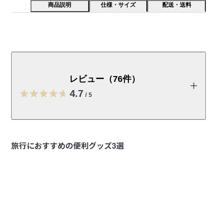
商品説明
仕様・サイズ
配送・送料
独特のシワとハリ感が特長のナイロン生地を使ったポー
チです。中に仕分けポケットがついているので、細々し
たメイクアイテムなどを整理して使えます。
レビュー（76件）
【特長】

4.7
/
5
独特のシワとハリ感が特長のナイロン生地を使用。

【色展開】

レビューを投稿する
ダークグレー・グレー・ピンクの3色展開。日常使いしやすいよ
旅行におすすめの便利グッズ3選
うな、くすませた色展開にしています。

kuro
【ご使用上の注意点】

2026/07/15
・素材特性上、色や風合いに個体差が生じる場合があります。
また、湿度の影響で風合いが若干変わる場合があります。

色味が可愛い
・濃色商品は水漏れや摩擦により、色移りする場合があります
のでご注意ください。

思っている容量よりはいっぱい入りました。持ち運びも便