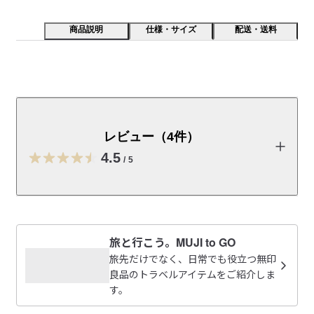
商品説明
仕様・サイズ
配送・送料
キャリーバーの高さを自由に調整できる、ストッパー機
能付きのキャリーケースです。走行音が静かで楽な双輪
キャスターを採用し、鍵にはTS（TSA）ロックを使用
レビュー（4件）
しています。内装に再生素材を使用しました。
4.5
/
5
※お届け時は施錠されておらず、鍵穴部分をスライドすることで
開けられます。取扱説明書と鍵は、商品のメッシュポケットの
中に同梱しています。

レビューを投稿する
【こちらもおすすめ】

旅と行こう。MUJI to GO
・無印良品のハードキャリーケース片面のサイズにあわせて使
にじまる
旅先だけでなく、日常でも役立つ無印
える、
たためる撥水旅に便利なボストンバッグ（３６Ｌ用） 
も
2026/05/22
良品のトラベルアイテムをご紹介しま
おすすめです。

す。
・その他の無印良品のキャリーケース・トラベルバッグは
こち
ストッパーがありがたい
ら
からご覧いただけます。
