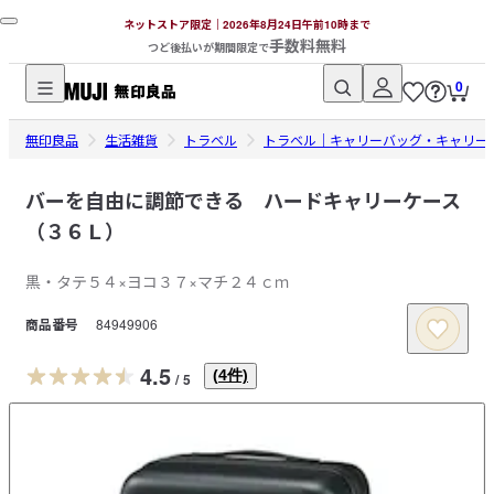
ネットストア限定｜2026年8月24日午前10時まで
手数料無料
つど後払いが期間限定で
0
無
無印良品
印
生活雑貨
トラベル
トラベル｜キャリーバッグ・キャリー
良
品
バーを自由に調節できる ハードキャリーケース
ネ
（３６Ｌ）
ッ
ト
黒・タテ５４×ヨコ３７×マチ２４ｃｍ
ス
商品番号
84949906
ト
ア
4.5
(
4
件)
/
5