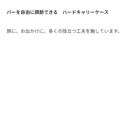
・旅や出張に便利な「
旅行の時に使っていますが、コロコロが滑らかに滑ってく
仕分けケース
」・「
吊るして使えるケー
バーを自由に調節できる ハードキャリーケース
参考になった（7人）
ス
」・「
ケース・ポーチ・バッグ
」・「
パスポートケース・ウ
れるので移動しやすく、持ち手部分も細かく高さを調節で
ォレット・ポーチ
」・「
ネックピロー・スリッパ
」もご用意し
きるので楽です。一番良いなと思ったところはストッパー
きみきみ
ています。

があるところです。新幹線で移動する時、足で挟んで固定
旅に、お出かけに、多くの役立つ工夫を施しています。
2026/04/30
しなくてもその場所に留まってくれるので、とても便利で
す！
取扱説明書
（PDF：1.8MB）
音静か
娘の新生活用に購入です。タイヤストッパーが付いていて
受取手段
店舗受け取り可・コンビニ受け取り不可
参考になった（4人）
便利です。ただ鍵のみでダイヤルキーがないのがマイナス
ポイントです。
Yuki
2026/04/19
国内ならこれで大丈夫です
転がしても音が少なくて、使いやすいです。良い買い物し
参考になった（7人）
たなと思います。