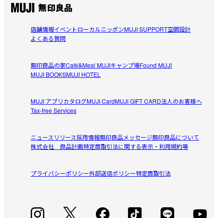
店舗情報
イベント
ローカルニッポン
MUJI SUPPORT
空間設計
よくある質問
無印良品の家
Café&Meal MUJI
キャンプ場
Found MUJI
MUJI BOOKS
MUJI HOTEL
MUJI アプリ
カタログ
MUJI Card
MUJI GIFT CARD
法人のお客様へ
Tax-free Services
ニュースリリース
採用情報
無印良品メッセージ
無印良品について
株式会社 良品計画
特定商取引法に関する表示・利用規約等
プライバシーポリシー
外部送信ポリシー
特定商取引法