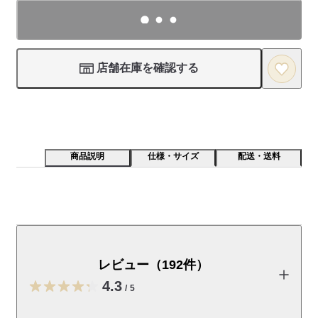
店舗在庫を確認する
商品説明
仕様・サイズ
配送・送料
クッション性のあるインソールを使用。ハトメを楕円に
することで、靴紐がよじれにくい仕様です。紐を外して
スリッポンとしても履くことが出来る２ＷＡＹです。生
レビュー（192件）
地には撥水加工を施しました。
4.3
/
5
※25.5cm～29.0cmは
こちら
からご覧いただけます。
