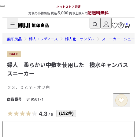
ネットストア限定
5,000
配送料無料
対象の小物商品 税込
円以上購入で
0
無
無印良品
印
婦人・レディース
婦人靴・サンダル
スニーカー・シュー
良
品
SALE
ネ
婦人 柔らかい中敷を使用した 撥水キャンバス
ッ
スニーカー
ト
ス
２３．０ｃｍ・オフ白
ト
商品番号
84956171
ア
4.3
(
192
件)
/
5