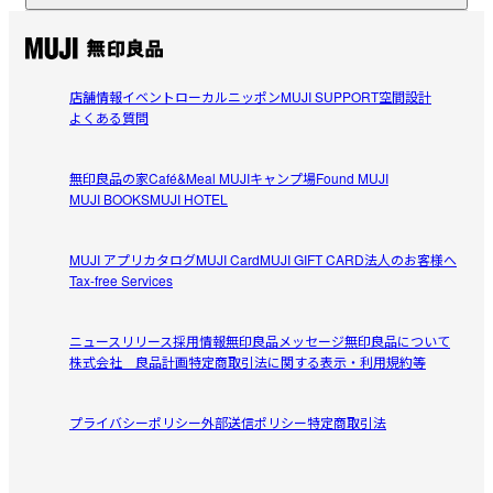
【素材】

レビューを投稿する
綿100%のアッパーに撥水加工を施しています。綿の風合いの良
さを感じながら、天候に左右されず着用できます。

店舗情報
イベント
ローカルニッポン
MUJI SUPPORT
空間設計
うめそら
よくある質問
【おすすめポイント】

2026/08/04
・やわらかくクッション性の高いインソール(中敷)を採用し、歩
行時の足の負担を軽減した履き心地の良さが特長です。

無印良品の家
Café&Meal MUJI
キャンプ場
Found MUJI
セール
・靴紐を通すシューレースホールのハトメを、一般的な丸型で
MUJI BOOKS
MUJI HOTEL
はなく楕円型にすることで、着用・歩行時に靴紐がよじれにく
セールしていたので即購入しました^_^はきごこちがまだわ
参考になった（0人）
くなるように工夫しました。

からないので、星四つ。定番でアイボリーなら、夏たくさ
MUJI アプリ
カタログ
MUJI Card
MUJI GIFT CARD
法人のお客様へ
・ベーシックなスタイルで幅広いコーディネートになじむ汎用
ん使用して、満足すること間違いなし。来年も明けたらと
Tax-free Services
めろん
性の高い一足です。

ってもラッキーです。
2026/08/04
・甲部分内側に伸縮性の高いゴムバンドを内蔵しているので、
靴紐を外してスリッポンとしても履くことができる２WAY仕様
ニュースリリース
採用情報
無印良品メッセージ
無印良品について
株式会社 良品計画
特定商取引法に関する表示・利用規約等
履き心地！！
履き心地が良くて、普段使いしやすかったです。雨も防水
受取手段
店舗受け取り可・コンビニ受け取り可
プライバシーポリシー
参考になった（0人）
外部送信ポリシー
特定商取引法
スプレーさえ掛ければ全然大丈夫でした！！
まるまる