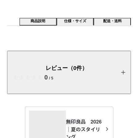
商品説明
仕様・サイズ
配送・送料
極小の通気孔をもった風通しの良い、涼やかな素材で
す。製品の一部に再生素材を使用。
レビュー（0件）
※５月下旬発売予定です（発売日は前後する場合があります。）

　販売予定商品に「お気に入り」登録をいただくと、販売を開
0
/
5
始した際メールまたはプッシュでお知らせ致します。
【素材】

商品の使い方やレビューの投稿をお待ちしております。
特殊な加工により、生地に微細な通気孔をあけている風通しの
良い素材です。通気性があり、湿気の多い時期でもむれにくい
レビューを投稿する
のが特長です。また吸水速乾性があり、ドライタッチで快適な
無印良品 2026
着心地が続きます。クリーンな表情の素材感で、幅広い着こな
｜夏のスタイリ
しができる１着です。

ング