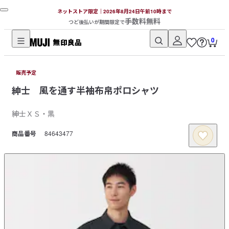
ネットストア限定｜2026年8月24日午前10時まで
手数料無料
つど後払いが期間限定で
0
無
印
販売予定
良
紳士 風を通す半袖布帛ポロシャツ
品
ネ
紳士ＸＳ・黒
ッ
ト
商品番号
84643477
ス
ト
ア