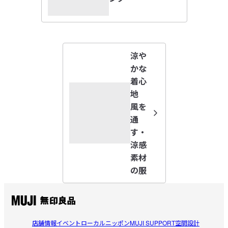
【デザイン】

閉じる
身幅にゆとりを持たせたデザインで、身体のラインを拾いにく
い布帛(シャツ地)で仕立てたポロシャツです。同素材のボトムス
と合わせてセットアップとして着るのもおすすめです。

涼や
【仕様】

かな
透け感：ややあり（ライトグレーのみ）

着心
伸縮性：あり

地
フィット感：ゆったり目

風を
通
【こちらもおすすめ】

す・
同素材の「
タックテーパードパンツ
」・「
ショートパンツ
」も
おすすめです。
涼感
素材
受取手段
店舗受け取り可・コンビニ受け取り可
の服
店舗情報
イベント
ローカルニッポン
MUJI SUPPORT
空間設計