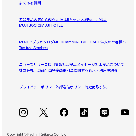
よくある質問
無印良品の家
Café&Meal MUJI
キャンプ場
Found MUJI
MUJI BOOKS
MUJI HOTEL
MUJI アプリ
カタログ
MUJI Card
MUJI GIFT CARD
法人のお客様へ
Tax-free Services
ニュースリリース
採用情報
無印良品メッセージ
無印良品について
株式会社 良品計画
特定商取引法に関する表示・利用規約等
プライバシーポリシー
外部送信ポリシー
特定商取引法
Copyright ©Ryohin Keikaku Co., Ltd.