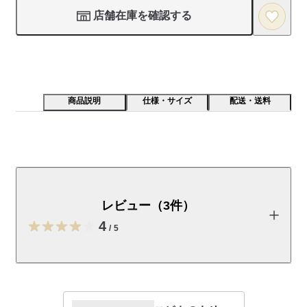
店舗在庫を確認する
商品説明
仕様・サイズ
配送・送料
絶滅の危機にある動物たちを題材としたプリントTシャ
ツです綿はアフリカの自然が育てました。
レビュー（3件）
受取手段
店舗受け取り可・コンビニ受け取り可
4
/
5
レビューを投稿する