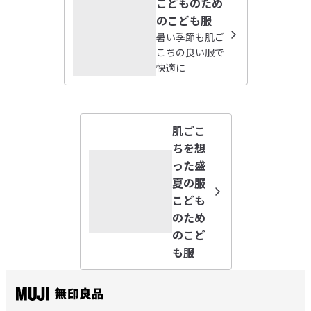
こどものため
nala
のこども服
2026/04/19
暑い季節も肌ご
こちの良い服で
快適に
可愛い
ハムスターの柄は珍しく、子供がとても気に入っていま
参考になった（1人）
す！

可愛いです
肌ごこ
masako
2025/09/06
ちを想
った盛
夏の服
しっかり生地とかわいいプリント
こども
子ども用Tシャツは例年購入しています。

参考になった（1人）
のため
生地がしっかりしているので、汗をかき何度も洗濯しても
のこど
へこたれません。

ebi
も服
イラストもかわいく、子どももとても気に入って着ていま
2025/04/30
す。
雑な糸処理が残念…