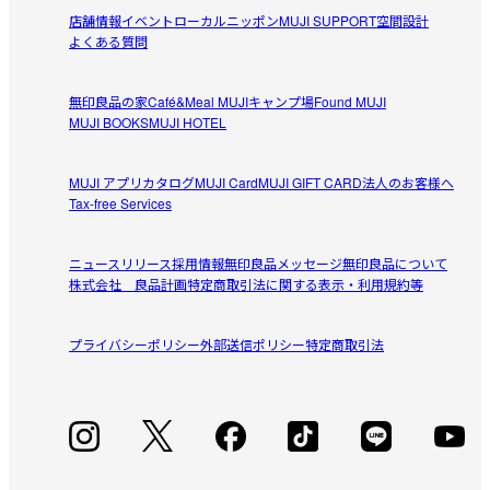
とてもかわいいが縫製があまい。縫い終わりの糸処理が雑
店舗情報
イベント
ローカルニッポン
MUJI SUPPORT
空間設計
参考になった（3人）
でなんだかガタガタなかんじ。かわいいのに残念。布地は
よくある質問
適度な厚みがありガンガン洗ってもへたらなそう。
無印良品の家
Café&Meal MUJI
キャンプ場
Found MUJI
MUJI BOOKS
MUJI HOTEL
すべてのレビューを見る
閉じる
MUJI アプリ
カタログ
MUJI Card
MUJI GIFT CARD
法人のお客様へ
Tax-free Services
ニュースリリース
採用情報
無印良品メッセージ
無印良品について
株式会社 良品計画
特定商取引法に関する表示・利用規約等
プライバシーポリシー
外部送信ポリシー
特定商取引法