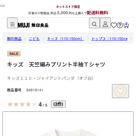
ネットストア限定
5,000
配送料無料
対象の小物商品 税込
円以上購入で
0
無
無印良品
印
こども
キッズ（110-150cm）
トップス｜110-150㎝
良
品
SALE
ネ
キッズ 天竺編みプリント半袖Ｔシャツ
ッ
ト
キッズ１１０・ジャイアントパンダ（オフ白）
ス
商品番号
84818141
ト
ア
4
(
3
件)
/
5