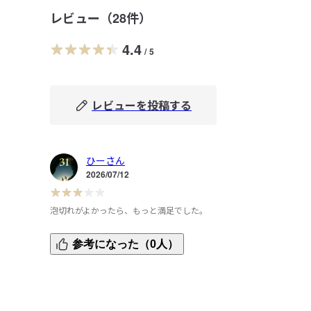
レビュー（
28
件）
4.4
/
5
レビューを投稿する
ひーさん
2026/07/12
泡切れがよかったら、もっと満足でした。
液体の色がよくある黄色とかではなくて、透明なのが良いで
参考になった（0人）
す。

また、匂いも無くて使いやすいです。

ただ、泡切れはあまり良くないと思います。

お風呂の排水溝が小さいのでずっと泡が残ってました。
