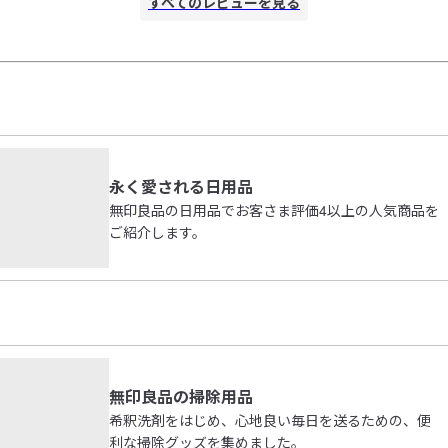
すべてのレビューを見る
外
のに時間がかかることと、若干濯ぎ残りがある気がするのが
微妙。

香りの点ではリピしたいが、使いやすさでいうとリピを悩
む。
永く愛される日用品
無印良品の日用品でお客さま評価4以上の人気商品を
ご紹介します。
無印良品の掃除用品
希釈洗剤をはじめ、心地良い毎日を送るための、便
利な掃除グッズを集めました。