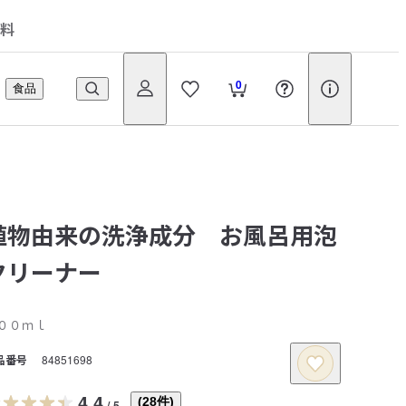
料
0
食品
植物由来の洗浄成分 お風呂用泡
クリーナー
００ｍｌ
品番号
84851698
4.4
(
28
件)
/
5