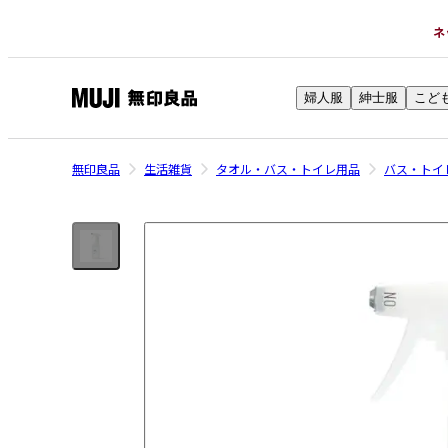
ネ
婦人服
紳士服
こど
無
印
良
無印良品
生活雑貨
タオル・バス・トイレ用品
バス・トイ
品
ネ
ッ
ト
ス
ト
ア