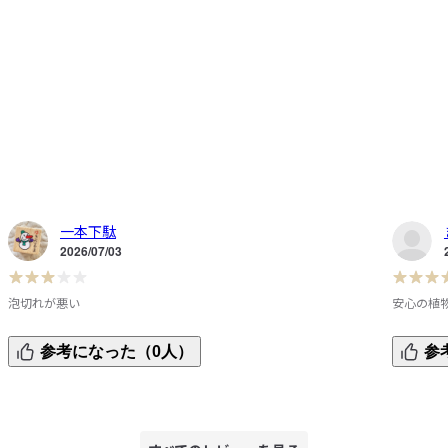
一本下駄
2026/07/03
泡切れが悪い
安心の植
◎良い点

植物由来
参考になった（0人）
参
人工的な香りが苦手なので、無臭なのがとても良い。

は十分で
ので、そ
△悪い点

泡切れが悪い。というか遅い。泡立ちすぎてしまって流れる