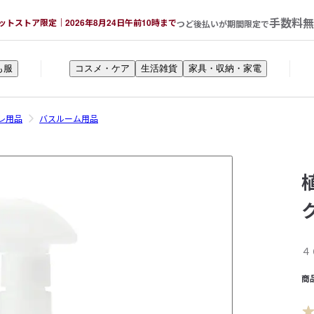
手数料無
ットストア限定｜2026年8月24日午前10時まで
つど後払いが期間限定で
も服
コスメ・ケア
生活雑貨
家具・収納・家電
レ用品
バスルーム用品
４
商