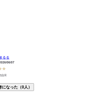
まるる
2026/06/07
物由来
の洗浄成分に惹かれ、初めて購入しました。洗浄力
考になった（0人）
、泡切れも良いと思います。人工的な香りが苦手な
の点でも非常に満足です。リピートします。