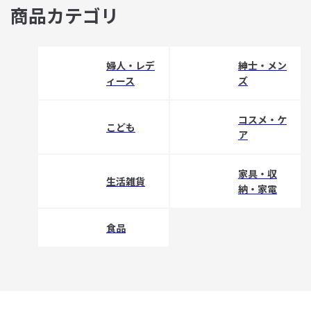
商品カテゴリ
婦人・レデ
紳士・メン
ィース
ズ
コスメ・ケ
こども
ア
家具・収
生活雑貨
納・家電
食品