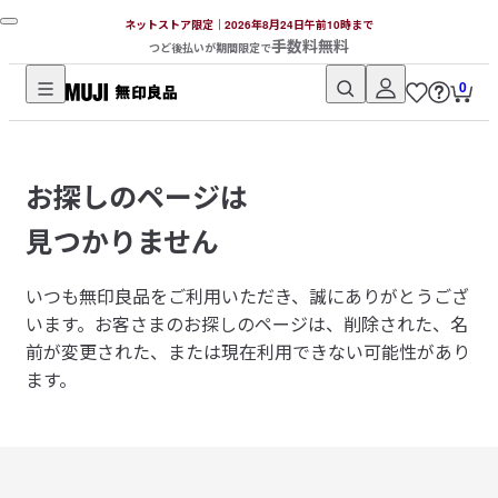
ネットストア限定｜2026年8月24日午前10時まで
手数料無料
つど後払いが期間限定で
0
無
印
良
お探しのページは
品
ネ
見つかりません
ッ
ト
いつも無印良品をご利用いただき、誠にありがとうござ
ス
います。
お客さまのお探しのページは、削除された、名
ト
前が変更された、または現在利用できない可能性があり
ア
ます。