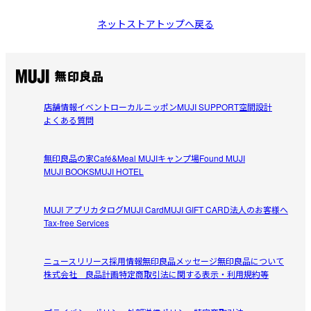
ネットストアトップへ戻る
店舗情報
イベント
ローカルニッポン
MUJI SUPPORT
空間設計
よくある質問
無印良品の家
Café&Meal MUJI
キャンプ場
Found MUJI
MUJI BOOKS
MUJI HOTEL
MUJI アプリ
カタログ
MUJI Card
MUJI GIFT CARD
法人のお客様へ
Tax-free Services
ニュースリリース
採用情報
無印良品メッセージ
無印良品について
株式会社 良品計画
特定商取引法に関する表示・利用規約等