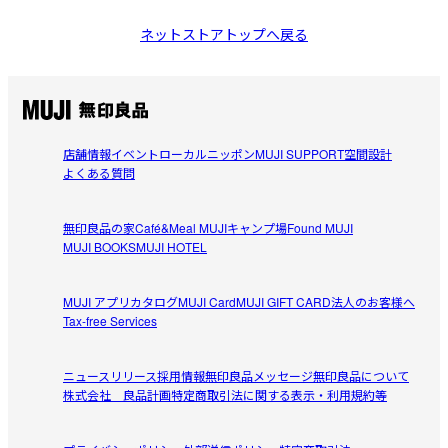
ネットストアトップへ戻る
店舗情報
イベント
ローカルニッポン
MUJI SUPPORT
空間設計
よくある質問
無印良品の家
Café&Meal MUJI
キャンプ場
Found MUJI
MUJI BOOKS
MUJI HOTEL
MUJI アプリ
カタログ
MUJI Card
MUJI GIFT CARD
法人のお客様へ
Tax-free Services
ニュースリリース
採用情報
無印良品メッセージ
無印良品について
株式会社 良品計画
特定商取引法に関する表示・利用規約等