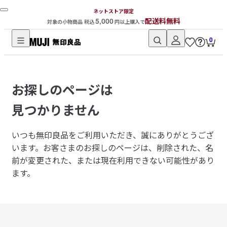
ネットストア限定
5,000
配送料無料
対象の小物商品 税込
円以上購入で
0
無
印
良
お探しのページは
品
ネ
見つかりません
ッ
ト
いつも無印良品をご利用いただき、誠にありがとうござ
ス
います。
お客さまのお探しのページは、削除された、名
ト
前が変更された、または現在利用できない可能性があり
ア
ます。