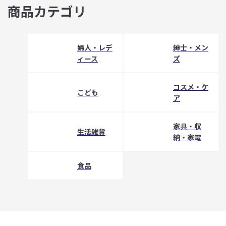
商品カテゴリ
婦人・レデ
紳士・メン
ィース
ズ
コスメ・ケ
こども
ア
家具・収
生活雑貨
納・家電
食品