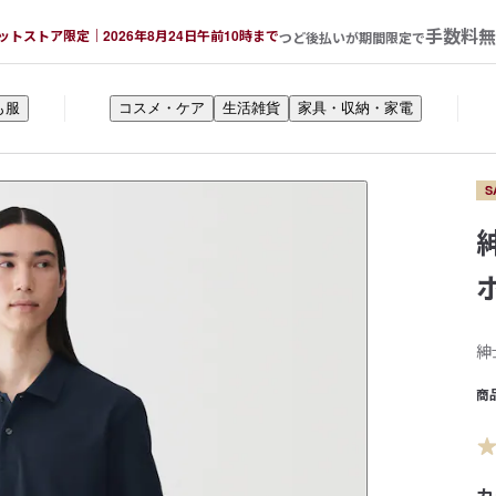
手数料無
ットストア限定｜2026年8月24日午前10時まで
つど後払いが期間限定で
も服
コスメ・ケア
生活雑貨
家具・収納・家電
S
紳
商
カ