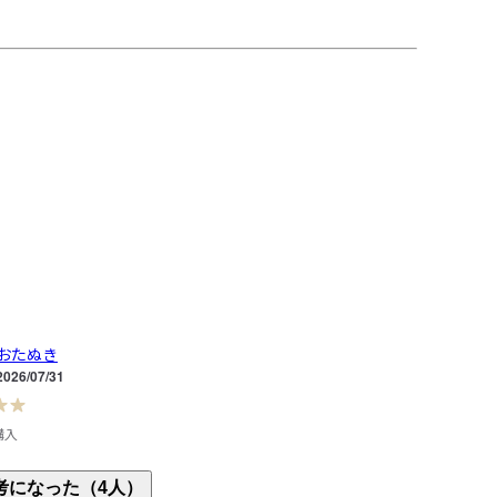
おたぬき
2026/07/31
購入
ックを購入、暑さ厳しいのでネイビーも洗い替えに
考になった（4人）
ンプルで定番です