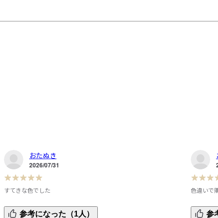
おたぬき
2026/07/31
すてきな色でした
色違いで
し
これまでに色違いを購入、スモーキーブルーの色が気に入り
前回ブラ
参考になった（1人）
参
ました。コットン100が安心で毎年定番化しそうです。珍し
購入、シ