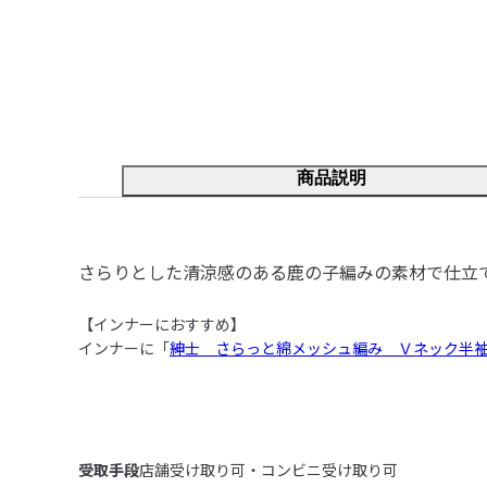
商品説明
さらりとした清涼感のある鹿の子編みの素材で仕立
【インナーにおすすめ】

インナーに「
紳士　さらっと綿メッシュ編み　Ｖネック半
受取手段
店舗受け取り可・コンビニ受け取り可