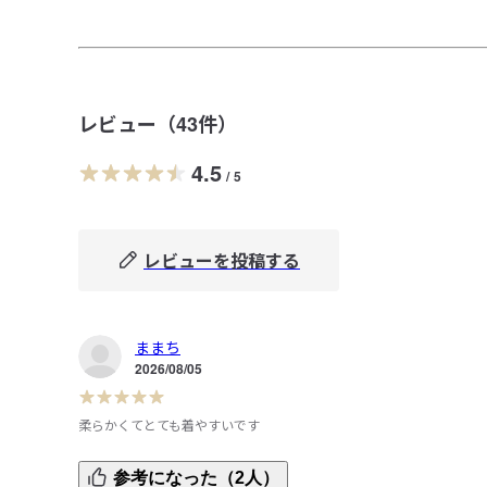
レビュー（
43
件）
4.5
/
5
レビューを投稿する
ままち
2026/08/05
柔らかくてとても着やすいです
去年購入したダークネイビーの買い替えで、今回黒を購入
参考になった（2人）
ました。
