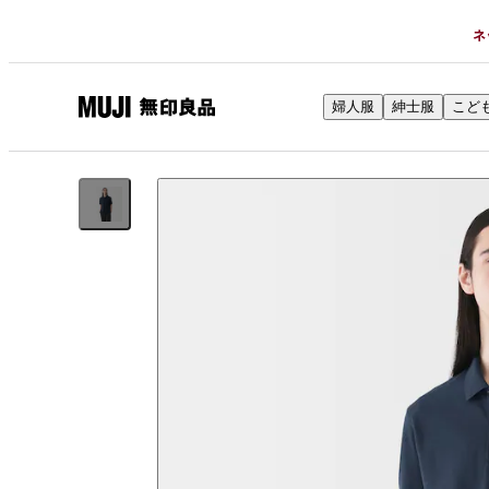
ネ
婦人服
紳士服
こど
無
印
良
品
ネ
ッ
ト
ス
ト
ア