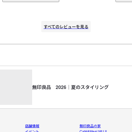
じ
いカラーですがわりと合わせやすい色です。選りすぐりの色
を毎年お願いします
すべてのレビューを見る
、
無印良品 2026｜夏のスタイリング
店舗情報
無印良品の家
イベント
Café&Meal MUJI