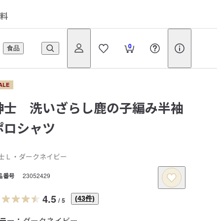
料
0
食品
ALE
紳士 洗いざらし鹿の子編み半袖
ポロシャツ
士Ｌ・ダークネイビー
品番号
23052429
4.5
(
43
件)
/
5
ラー：
ダークネイビー