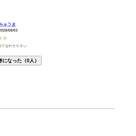
みゅうま
2026/08/03
群で合わせやすい
事に着る用でこちらのホワイトと濃いネイビーを2
考になった（0人）
したが、こちらのホワイトの方が大活躍していま
に汚れが目立ちにくいのと、白の方が爽やかな印象
のかな。洗濯後も割とすぐに乾きやすいです。とに
て涼しくて着心地抜群なので、息子もサイズ違いで
いました。私も色違いやサイズ違いでいくつか欲し