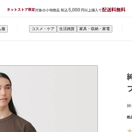
5,000
配送料無料
ネットストア限定
対象の小物商品 税込
円以上購入で
も服
コスメ・ケア
生活雑貨
家具・収納・家電
紳
商