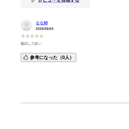
なな姉
2026/08/04
着回し力高い
着回しが効いて、軽く、乾きやすくて旅行などでも助かり
参考になった（0人）
す。ゆるめシルエットも，気に入っています。