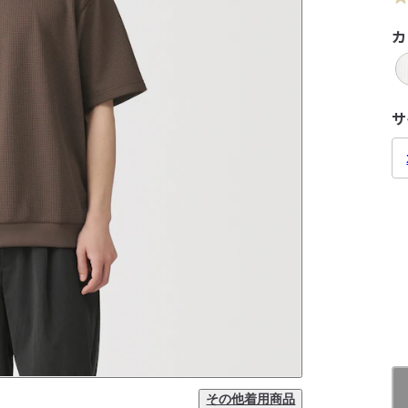
カ
サ
その他着用商品