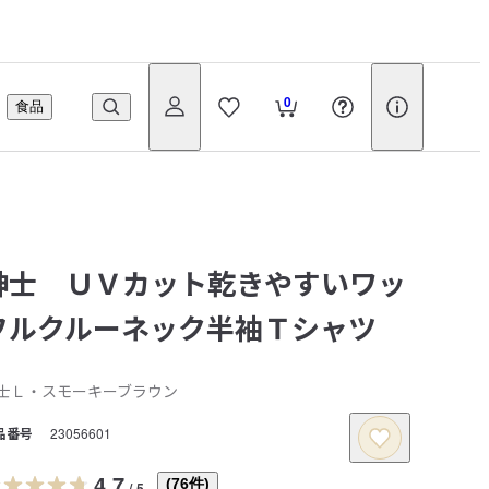
0
食品
紳士 ＵＶカット乾きやすいワッ
フルクルーネック半袖Ｔシャツ
士Ｌ・スモーキーブラウン
品番号
23056601
4.7
(
76
件)
/
5