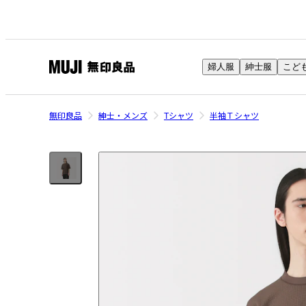
婦人服
紳士服
こど
無
印
良
無印良品
紳士・メンズ
Tシャツ
半袖Ｔシャツ
品
ネ
ッ
ト
ス
ト
ア