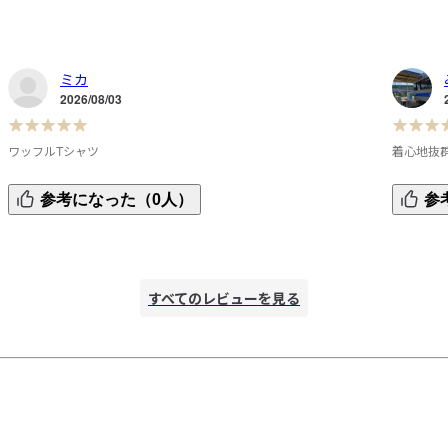
ミカ
2026/08/03
ワッフルTシャツ
着心地抜
ま
メンズ用ですがワッフル素材が好きで購入。柔らかくて涼し
主人が仕
参考になった（0人）
参
くてゆったりしているので着心地抜群です。
色買いま
す。意外
だからな
かく軽く
すべてのレビューを見る
購入して
いです。