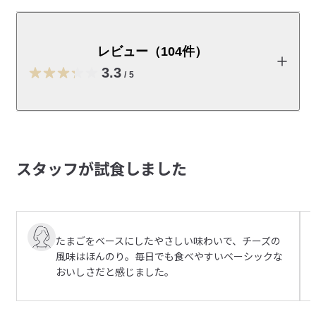
たんぱく質に着目し、コクのあるチーズの風味が引き立
つように甘さを抑えて仕立てました。焼きムラなども生
かした不揃いのバウムです。
レビュー（104件）
【価格改定のお知らせ】 ネットストア価格改定日：2026年9月4
3.3
/
5
日（金）10:00～
原材料費・物流費の高騰および為替変動の影響により、一部商
品の価格改定（値上げ）を予定しています。

レビューを投稿する
価格改定日の前後には、新旧価格が記載された商品が混在する
ため、商品画像やお届けする商品のパッケージ・タグに記載さ
スタッフが試食しました
れた価格と、販売価格が異なる場合があります。販売価格は、
むに
ご注文時点の価格が適用されます。

2026/08/08
「
対象商品はこちら
」

美味しい！
【栄養成分表示（1個平均57g当たり）】

たまごをベースにしたやさしい味わいで、チーズの
エネルギー 222kcal

程よいチーズの味で美味しかったです。

風味はほんのり。毎日でも食べやすいベーシックな
たんぱく質 6.6g

参考になった（0人）
プロテイン感がしないので食べやすかった
おいしさだと感じました。
脂質 12.6g

炭水化物 21.7g

はなみ
－ 糖質 19.6g

2026/08/08