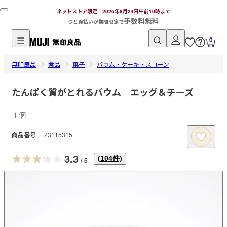
ネットストア限定｜2026年8月24日午前10時まで
手数料無料
つど後払いが期間限定で
0
無
無印良品
印
食品
菓子
バウム・ケーキ・スコーン
良
品
たんぱく質がとれるバウム エッグ＆チーズ
ネ
１個
ッ
ト
商品番号
23115315
ス
ト
3.3
(
104
件)
/
5
ア