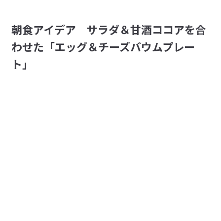
－ 食物繊維 2.1g

食塩相当量 0.5g

小腹の足しに
朝食アイデア サラダ＆甘酒ココアを合
そんなに甘くないしたんぱく質を摂取しているぞぉ、と。

【こんな人におすすめ】

参考になった（0人）
ただチーズ？エッグ？味には疑問は残りました。
わせた「エッグ＆チーズバウムプレー
・朝ごはんを抜いてしまいがちな方

・食事を手軽に済ませたい方

ト」
ねまち
・忙しい朝でもしっかり食べたい方

2026/08/08
・菓子パンなどで済ませてしまっている方

・栄養バランスが気になる方

癖になる
・間食にも栄養を意識したい方

独特な食感で伊達巻きに近い感じです

【こちらもおすすめ】

参考になった（0人）
私はかなり好きでした

栄養成分を意識した設計（たんぱく質・食物繊維・鉄分）

リピしたいのでこれからも売って欲しいです
・たんぱく質がとれるバウム　「
バナナ＆ヨーグルト
」・「エ
ッグ＆チーズ」

・食物繊維がとれるバウム　「
豆乳＆きな粉
」・「
トマト＆バ
すべてのレビューを見る
閉じる
ジル
」

・鉄分がとれるバウム　「
チョコ＆オレンジ
」

【シリーズ説明】

日々の生活で不足しがちな栄養・成分が補える、新しいバウム