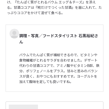
け、『たんぱく質がとれるバウム エッグ＆チーズ』を添え
受取手段
店舗受け取り可・コンビニ受け取り可
る。甘酒ココアは『糀だけでつくった甘酒』を器に入れて、た
っぷりココアをかけて混ぜて食べる。
調理・写真／フードスタイリスト 石黒裕紀さ
ん
バウムでたんぱく質が補給できるので、ビタミンや
食物繊維がとれるサラダを合わせました。デザート
代わりの甘酒ココアで、アミノ酸やビタミンB群、鉄
分、ポリフェノールをプラス。甘みと苦みのバラン
スが良く、おやつにもおすすめです。ヨーグルトを
加えて酸味を足しても良いですね。