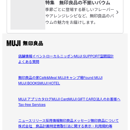
特集 無印良品の不揃いバウム
季節ごとに登場する新しいフレーバー
やアレンジレシピなど、無印良品のバ
ウムの魅力をお届けします。
店舗情報
イベント
ローカルニッポン
MUJI SUPPORT
空間設計
よくある質問
無印良品の家
Café&Meal MUJI
キャンプ場
Found MUJI
MUJI BOOKS
MUJI HOTEL
MUJI アプリ
カタログ
MUJI Card
MUJI GIFT CARD
法人のお客様へ
Tax-free Services
ニュースリリース
採用情報
無印良品メッセージ
無印良品について
株式会社 良品計画
特定商取引法に関する表示・利用規約等