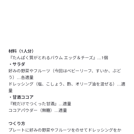
です。不足しがちな「たんぱく質」「食物繊維」「鉄分」に着
目し、毎日の食生活に取り入れやすく仕立てました。

食べきりやすいサイズで、気分に合わせて選べるラインアッ
プ。甘い・しょっぱい2つの味わいで、忙しい朝や小腹がすいた
ときのおやつにもおすすめです。

今までのバウムでは珍しい総菜系の味わいです。手軽さを活か
して、新しい食習慣を提案します。

材料（1人分）
『たんぱく質がとれるバウム エッグ＆チーズ』…1個
【おいしさのわけ】

・サラダ
・食べやすいサイズ

好みの野菜やフルーツ（今回はベビーリーフ、すいか、ぶど
・1個約57gの食べきりサイズ（目安：食パン1枚 約60g、ちい
う）…各適量
さなバウム：46～49g）

ドレッシング（塩、こしょう、酢、オリーブ油を混ぜる）…適
・ひとくちで食べやすい細め設計

量
・甘酒ココア
※お客様のご都合による出荷後の返品・キャンセル・交換は承れ
『糀だけでつくった甘酒』…適量
ません。
ココアパウダー（無糖）…適量
商品表示情報(原材料・アレルギー・製造所固
つくり方
有記号等)
（PDF：0.2MB）
プレートに好みの野菜やフルーツをのせてドレッシングをか