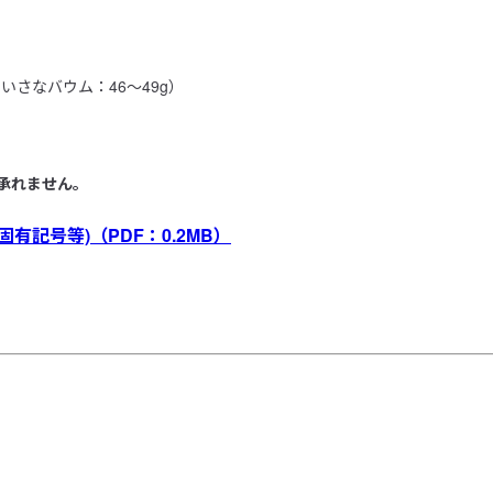
いさなバウム：46～49g）

承れません。
固有記号等)
（PDF：0.2MB）