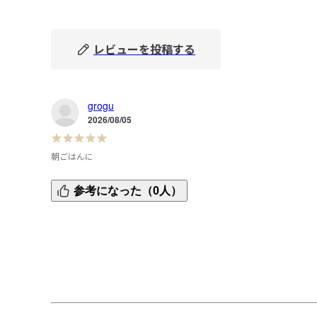
レビューを投稿する
grogu
2026/08/05
朝ごはんに
とろけるチーズを乗せてトースターで焼くアレンジをやって
参考になった（0人）
みました。

美味しかったです。