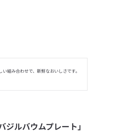
しい組み合わせで、新鮮なおいしさです。
最初にトマトの
楽しめそうです
バジルバウムプレート」