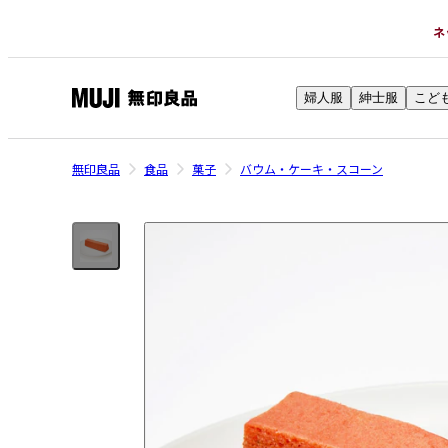
ネ
婦人服
紳士服
こど
無
印
良
無印良品
食品
菓子
バウム・ケーキ・スコーン
品
ネ
ッ
ト
ス
ト
ア