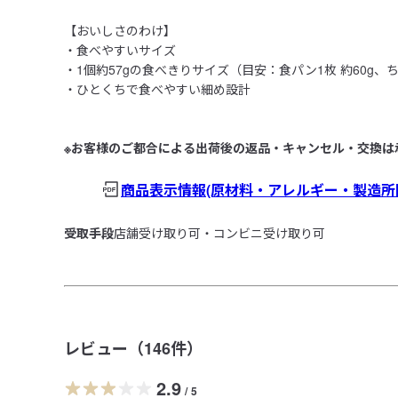
【おいしさのわけ】

・食べやすいサイズ

・1個約57gの食べきりサイズ（目安：食パン1枚 約60g、ち
・ひとくちで食べやすい細め設計

※お客様のご都合による出荷後の返品・キャンセル・交換は
商品表示情報(原材料・アレルギー・製造所
受取手段
店舗受け取り可・コンビニ受け取り可
レビュー（
146
件）
2.9
/
5