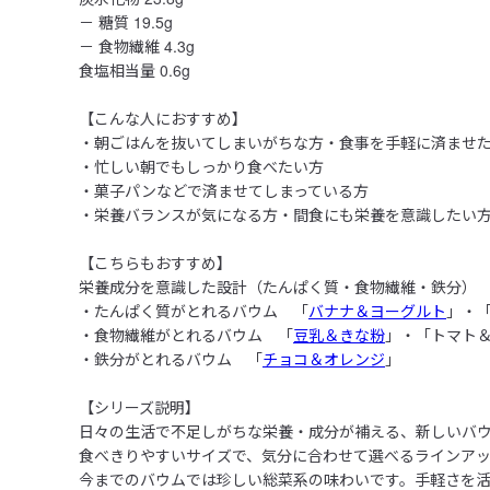
－ 糖質 19.5g

－ 食物繊維 4.3g

食塩相当量 0.6g

【こんな人におすすめ】

・朝ごはんを抜いてしまいがちな方・食事を手軽に済ませた
・忙しい朝でもしっかり食べたい方

・菓子パンなどで済ませてしまっている方

・栄養バランスが気になる方・間食にも栄養を意識したい方
【こちらもおすすめ】

栄養成分を意識した設計（たんぱく質・食物繊維・鉄分）

・たんぱく質がとれるバウム　「
バナナ＆ヨーグルト
」・
・食物繊維がとれるバウム　「
豆乳＆きな粉
」・「トマト＆
・鉄分がとれるバウム　「
チョコ＆オレンジ
」

【シリーズ説明】

日々の生活で不足しがちな栄養・成分が補える、新しいバウ
食べきりやすいサイズで、気分に合わせて選べるラインアッ
今までのバウムでは珍しい総菜系の味わいです。手軽さを活