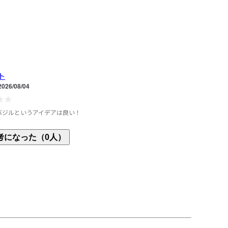
ト
2026/08/04
バジルというアイデアは良い！
期待していたので、ちょっとがっかりしたか
考になった（0人）
体に良いものとして売っているので味がしっかりし
のは仕方ないとは思うのですが、パサパサしたのが
ない人はおすすめしないかもです。