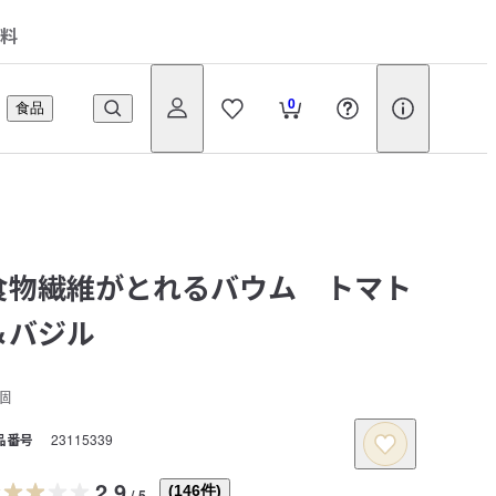
料
0
食品
食物繊維がとれるバウム トマト
＆バジル
個
品番号
23115339
2.9
(
146
件)
/
5