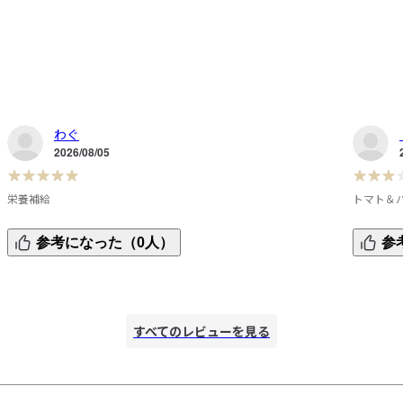
わぐ
2026/08/05
栄養補給
トマト＆
甘い系のバウムが基本多いので、トマトバジルは珍しいなと
ちょっと
参考になった（0人）
参
思い購入しました。

も、、、
食物繊維が取れる点など、バウムに対しての罪悪感が減るど
ていない
ころか栄養が手軽に取れるのがいい。
得意では
すべてのレビューを見る