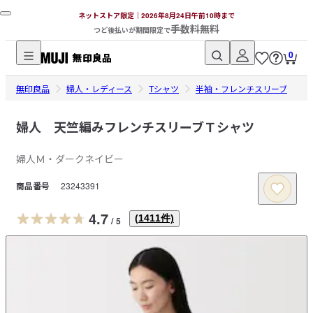
ネットストア限定｜2026年8月24日午前10時まで
手数料無料
つど後払いが期間限定で
0
無
無印良品
印
婦人・レディース
Tシャツ
半袖・フレンチスリーブ
良
品
婦人 天竺編みフレンチスリーブＴシャツ
ネ
婦人Ｍ・ダークネイビー
ッ
ト
商品番号
23243391
ス
ト
4.7
(
1411
件)
/
5
ア