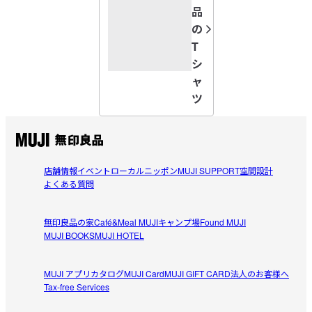
品
ブラウン色が何故無いの？
の
T
すべてのレビューを見る
閉じる
シ
ャ
ツ
店舗情報
イベント
ローカルニッポン
MUJI SUPPORT
空間設計
よくある質問
無印良品の家
Café&Meal MUJI
キャンプ場
Found MUJI
MUJI BOOKS
MUJI HOTEL
MUJI アプリ
カタログ
MUJI Card
MUJI GIFT CARD
法人のお客様へ
Tax-free Services