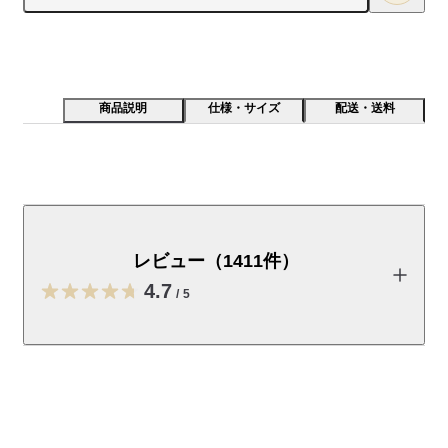
商品説明
仕様・サイズ
配送・送料
さらりとした表面感で肌なじみの良い素材で仕立てた一
着です。綿はアフリカの自然が育てました。
レビュー（1411件）
【素材】

綿とポリエステルの混紡素材で乾きやすく、さらりとした肌触
4.7
/
5
りが特長です。表面はなめらかで、肌に心地よくなじみます。

【デザイン】

レビューを投稿する
一枚着としてはもちろんインナーとしても活躍する、ベーシッ
クなシルエットです。

梅干
【仕様】
