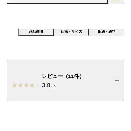
商品説明
仕様・サイズ
配送・送料
マチ部分で約20mlの水分を吸収するサニタリーショー
ツです。ナプキンとの併用も可（マチ部分が２重になっ
ているのでナプキンの羽を入れ込んで着用することがで
レビュー（11件）
きます。）縫製せず接着で仕上げているので縫い目がな
3.8
く、ボトムスにひびきにくいのも特長です。
/
5
■ボトムスにひびきにくい仕様で、お洋服を選ばない

縫製せず接着で仕上げているので縫い目がなく、ボトムスにひ
レビューを投稿する
びきにくいのも特長です。

360度全方向に伸びる生地を使用しているので、体にほどよく沿
ってフィットします。

伊勢志摩サザエ