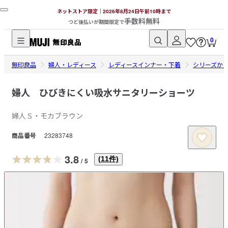
ネットストア限定｜2026年8月24日午前10時まで
手数料無料
つど後払いが期間限定で
0
無
無印良品
印
婦人・レディース
レディースインナー・下着
シリーズか
良
品
婦人 ひびきにくい吸水サニタリーショーツ
ネ
婦人Ｓ・モカブラウン
ッ
ト
商品番号
23283748
ス
ト
3.8
(
11
件)
/
5
ア