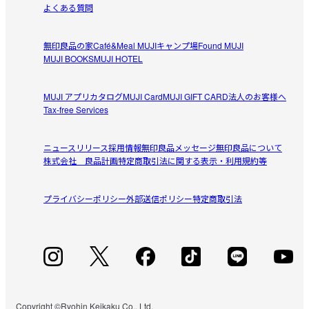
よくある質問
無印良品の家
Café&Meal MUJI
キャンプ場
Found MUJI
MUJI BOOKS
MUJI HOTEL
MUJI アプリ
カタログ
MUJI Card
MUJI GIFT CARD
法人のお客様へ
Tax-free Services
ニュースリリース
採用情報
無印良品メッセージ
無印良品について
株式会社 良品計画
特定商取引法に関する表示・利用規約等
プライバシーポリシー
外部送信ポリシー
特定商取引法
Copyright ©Ryohin Keikaku Co., Ltd.