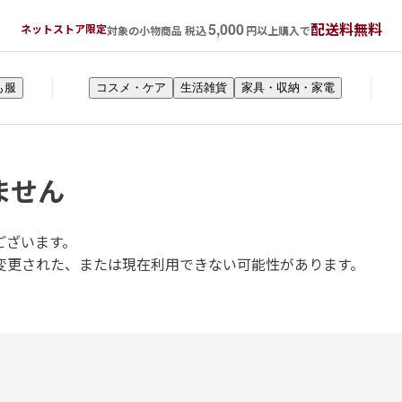
5,000
配送料無料
ネットストア限定
対象の小物商品 税込
円以上購入で
も服
コスメ・ケア
生活雑貨
家具・収納・家電
ません
ございます。
変更された、または現在利用できない可能性があります。