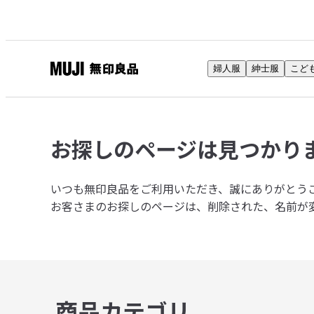
婦人服
紳士服
こど
無
印
良
品
お探しのページは
見つかり
ネ
ッ
ト
いつも無印良品をご利用いただき、誠にありがとう
ス
お客さまのお探しのページは、削除された、名前が
ト
ア
商品カテゴリ